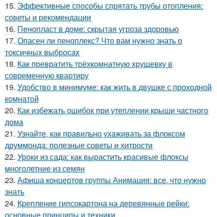
15.
Эффективные способы спрятать трубы отопления:
советы и рекомендации
16.
Пенопласт в доме: скрытая угроза здоровью
17.
Опасен ли пеноплекс? Что вам нужно знать о
токсичных выбросах
18.
Как превратить трёхкомнатную хрущевку в
современную квартиру
19.
Удобство в минимуме: как жить в двушке с проходной
комнатой
20.
Как избежать ошибок при утеплении крыши частного
дома
21.
Узнайте, как правильно ухаживать за флоксом
друммонда: полезные советы и хитрости
22.
Уроки из сада: как вырастить красивые флоксы
многолетние из семян
23.
Афиша концертов группы Анимация: все, что нужно
знать
24.
Крепление гипсокартона на деревянные рейки:
основные принципы и техники