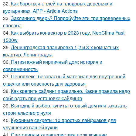
32.
Как бороться с тлей на плодовых деревьях и
кустарниках. APP - Article Actions
33.
Заклинило дверь? Попробуйте эти три проверенных
способа
34.
Как выбрать конвектор в 2023 году. NeoClima Fast
1500w
35.
Ленинградская планировка 1,2 и 3-х комнатных
квартир. Ленинградка
36.
Пятиэтажный кирпичный дом: история и
современность
37.
Пеноплекс: безопасный материал для внутренней
отделки или опасность для здоровья
38.
Как крепить сайдинг правильно. Какие правила надо
соблюдать при установке сайдинга
39.
Выгодный выбор: купить готовый дом или заказать
строительство с нуля
40.
Кухонные секреты: 10 простых лайфхаков для
улучшения вашей кухни
41.
Светодиоды характеристика подключение