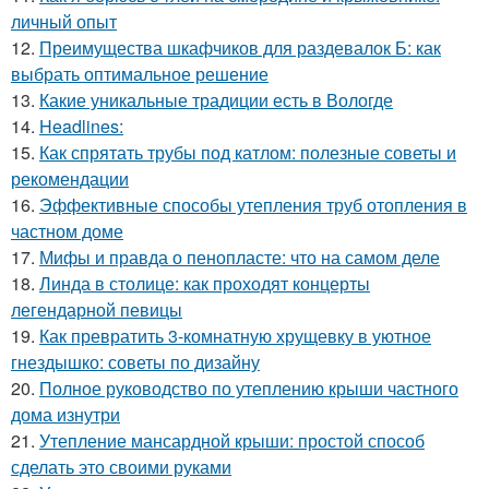
личный опыт
12.
Преимущества шкафчиков для раздевалок Б: как
выбрать оптимальное решение
13.
Какие уникальные традиции есть в Вологде
14.
Headlines:
15.
Как спрятать трубы под катлом: полезные советы и
рекомендации
16.
Эффективные способы утепления труб отопления в
частном доме
17.
Мифы и правда о пенопласте: что на самом деле
18.
Линда в столице: как проходят концерты
легендарной певицы
19.
Как превратить 3-комнатную хрущевку в уютное
гнездышко: советы по дизайну
20.
Полное руководство по утеплению крыши частного
дома изнутри
21.
Утепление мансардной крыши: простой способ
сделать это своими руками