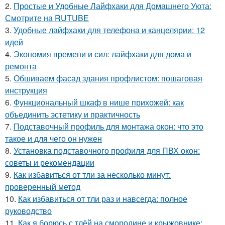
2.
Простые и Удобные Лайфхаки для Домашнего Уюта:
Смотрите на RUTUBE
3.
Удобные лайфхаки для телефона и канцелярии: 12
идей
4.
Экономия времени и сил: лайфхаки для дома и
ремонта
5.
Обшиваем фасад здания профлистом: пошаговая
инструкция
6.
Функциональный шкаф в нише прихожей: как
объединить эстетику и практичность
7.
Подставочный профиль для монтажа окон: что это
такое и для чего он нужен
8.
Установка подставочного профиля для ПВХ окон:
советы и рекомендации
9.
Как избавиться от тли за несколько минут:
проверенный метод
10.
Как избавиться от тли раз и навсегда: полное
руководство
11.
Как я борюсь с тлёй на смородине и крыжовнике: