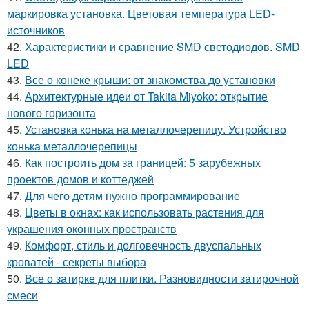
маркировка установка. Цветовая температура LED-
источников
42.
Характеристики и сравнение SMD светодиодов. SMD
LED
43.
Все о конеке крыши: от знакомства до установки
44.
Архитектурные идеи от Takita Miyoko: открытие
нового горизонта
45.
Установка конька на металлочерепицу. Устройство
конька металлочерепицы
46.
Как построить дом за границей: 5 зарубежных
проектов домов и коттеджей
47.
Для чего детям нужно программирование
48.
Цветы в окнах: как использовать растения для
украшения оконных пространств
49.
Комфорт, стиль и долговечность двуспальных
кроватей - секреты выбора
50.
Все о затирке для плитки. Разновидности затирочной
смеси