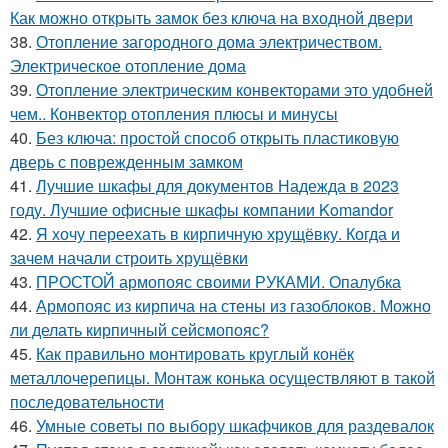
Как можно открыть замок без ключа на входной двери
38.
Отопление загородного дома электричеством.
Электрическое отопление дома
39.
Отопление электрическим конвекторами это удобней
чем.. Конвектор отопления плюсы и минусы
40.
Без ключа: простой способ открыть пластиковую
дверь с поврежденным замком
41.
Лучшие шкафы для документов Надежда в 2023
году. Лучшие офисные шкафы компании Komandor
42.
Я хочу переехать в кирпичную хрущёвку. Когда и
зачем начали строить хрущёвки
43.
ПРОСТОЙ армопояс своими РУКАМИ. Опалубка
44.
Армопояс из кирпича на стены из газоблоков. Можно
ли делать кирпичный сейсмопояс?
45.
Как правильно монтировать круглый конёк
металлочерепицы. Монтаж конька осуществляют в такой
последовательности
46.
Умные советы по выбору шкафчиков для раздевалок