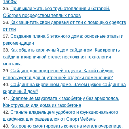
1500w
35.
Привыкли жить без труб отопления и батарей.
Обогрев посредством теплых полов
36.
Как защитить свои деревья от тли с помощью средств
от тли
37.
Создание плана 5 этажного дома: основные этапы и
рекомендации
38.
Как обшить кирпичный дом сайдингом. Как крепить
сайдинг к кирпичной стене: несложная технология
монтажа
39.
Сайдинг для внутренней отделки. Какой сайдинг
используется для внутренней отделки помещения?
40.
Сайдинг на кирпичном доме. Зачем нужен сайдинг на
кирпичный дом?
41.
Крепление мауэрлата к газобетону без армопояса.
Конструкция для дома из газобетона
42.
Станьте владельцем удобного и функционального
шкафчика для раздевалок от СпортМебель
43.
Как ровно смонтировать конек на металлочерепице.