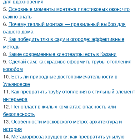
для вдохновения
5.
Основные моменты монтажа пластиковых окон: что
важно знать
6.
Почему теплый монтаж — правильный выбор для
вашего дома
7.
Как победить тлю в саду и огороде: эффективные
методы
8.
Какие современные кинотеатры есть в Казани
9.
Сделай сам: как красиво оформить трубы отопления
коробом
10.
Есть ли природные достопримечательности в
Ульяновске
11.
Как превратить трубу отопления в стильный элемент
интерьера
12.
Пенопласт в жилых комнатах: опасность или
безопасность
13.
Особенности московского метро: архитектура и
история
14.
Метаморфоза хрущевки: как превратить унылую