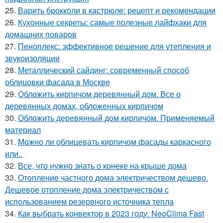
25.
Варить брокколи в кастрюле: рецепт и рекомендации
26.
Кухонные секреты: самые полезные лайфхаки для
домашних поваров
27.
Пеноплекс: эффективное решение для утепления и
звукоизоляции
28.
Металлический сайдинг: современный способ
облицовки фасада в Москве
29.
Обложить кирпичом деревянный дом. Все о
деревянных домах, обложенных кирпичом
30.
Обложить деревянный дом кирпичом. Применяемый
материал
31.
Можно ли облицевать кирпичом фасады каркасного
или..
32.
Все, что нужно знать о конеке на крыше дома
33.
Отопление частного дома электричеством дешево.
Дешевое отопление дома электричеством с
использованием резервного источника тепла
34.
Как выбрать конвектор в 2023 году. NeoClima Fast