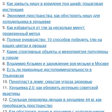
3.
Как закрыть нишу в коридоре под шкаф: пошаговая
инструкция
4.
Экономия пространства: как обустроить нишу для
холодильника в хрущевке
5.
Как избавиться от тли за несколько минут:
проверенный метод
6.
Полное руководство: 10 способов победить тлю на
ваших цветах и овощах
7.
Какие спортивные объекты и мероприятия популярны
в городе
8.
Владимир Кузьмин и зарождение рок-музыки в Москве
9.
Есть ли природные достопримечательности в
Ульяновске
10.
Пенопласт в доме: скрытая угроза здоровью
11.
Хрущевка 2.0: как обновить интерьер советской
квартиры
12.
Стильная переделка двушки в хрущевке 44 м: как
преобразить пространство
13.
Как обустроить кухню в хрущевке с холодильником: