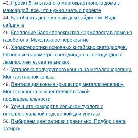
43.
Проект 5-ти этажного многоквартирного дома с
мансардой: все, что нужно знать о проекте
44.
Как обшить деревянный дом сайдингом. Виды
сайдинга
45.
Крепление балок перекрытия к армопоясу в доме из
газобетона. Межэтажное перекрытие
46.
Характеристики основных китайских светодиодов.
Основные параметры светодиодов в светодиодных
лампах, ленте, светильниках
47.
Установка полукруглого конька на металлочерепицу.
Монтаж планок конька
48.
Вентиляция конька крыши под металлочерепицу.
Монтаж конька осуществляют в такой
последовательности
49.
Улучшите комфорт в сельском туалете с
интеллектуальной подсветкой для унитаза
50.
Выбираем цвет затирки правильно. Подбор цвета
затирки