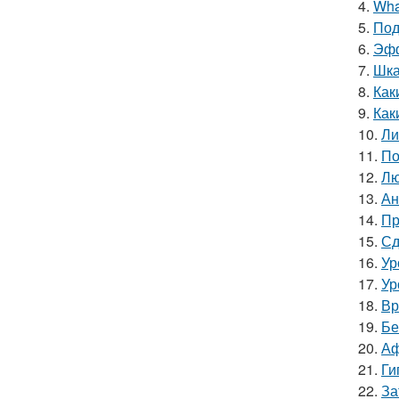
4.
Wha
5.
Под
6.
Эфф
7.
Шка
8.
Как
9.
Как
10.
Ли
11.
По
12.
Лю
13.
Ан
14.
Пр
15.
Сд
16.
Ур
17.
Ур
18.
Вр
19.
Бе
20.
Аф
21.
Ги
22.
За