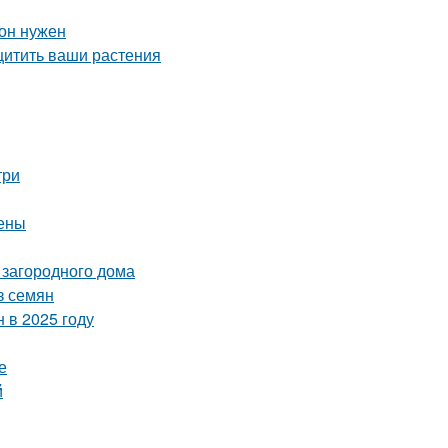
 он нужен
щитить ваши растения
три
цены
 загородного дома
з семян
 в 2025 году
е
й