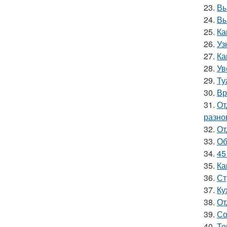
23.
Вы
24.
Вы
25.
Ка
26.
Уз
27.
Ка
28.
Ув
29.
Ту
30.
Вр
31.
От
разно
32.
От
33.
Об
34.
45
35.
Ка
36.
Ст
37.
Ку
38.
От
39.
Со
40.
То