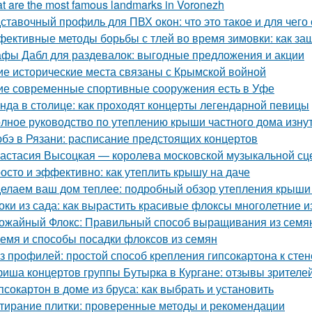
t are the most famous landmarks in Voronezh
ставочный профиль для ПВХ окон: что это такое и для чего
ективные методы борьбы с тлей во время зимовки: как за
фы Дабл для раздевалок: выгодные предложения и акции
ие исторические места связаны с Крымской войной
ие современные спортивные сооружения есть в Уфе
нда в столице: как проходят концерты легендарной певицы
лное руководство по утеплению крыши частного дома изну
бэ в Рязани: расписание предстоящих концертов
астасия Высоцкая — королева московской музыкальной с
осто и эффективно: как утеплить крышу на даче
елаем ваш дом теплее: подробный обзор утепления крыши
оки из сада: как вырастить красивые флоксы многолетние и
ожайный Флокс: Правильный способ выращивания из семян
емя и способы посадки флоксов из семян
з профилей: простой способ крепления гипсокартона к стен
иша концертов группы Бутырка в Кургане: отзывы зрителе
псокартон в доме из бруса: как выбрать и установить
тирание плитки: проверенные методы и рекомендации