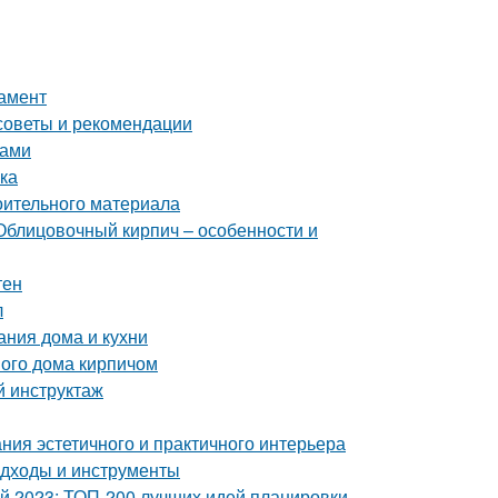
дамент
советы и рекомендации
ками
лка
оительного материала
Облицовочный кирпич – особенности и
тен
л
ания дома и кухни
ого дома кирпичом
й инструктаж
ния эстетичного и практичного интерьера
подходы и инструменты
ой 2023: ТОП-200 лучших идей планировки