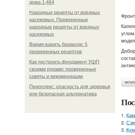
дома 1-464
Народные рецепты от вредных
Фронт
насекомых. Проверенные
Капел
народные рецепты от вредных
углом
насекомых
модел
Время варить брокколи: 5
Добор
проверенных рецептов
соста
Как построить фундамент УШП
антик
своими руками: проверенные
советы и рекомендации
читат
Пеноплекс: опасность для здоровья
или безопасная альтернатива
Пос
1.
Как
2.
Сэк
3.
Кух