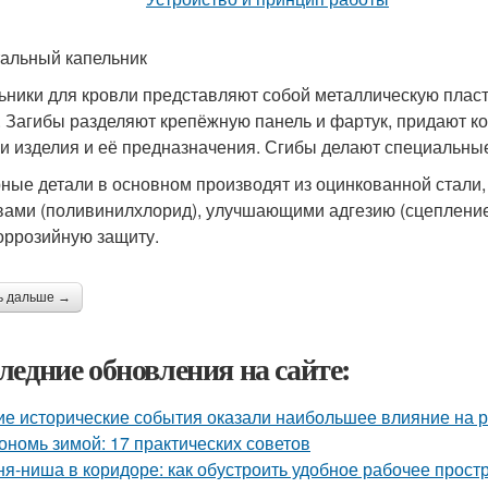
альный капельник
ьники для кровли представляют собой металлическую пласт
. Загибы разделяют крепёжную панель и фартук, придают кон
и изделия и её предназначения. Сгибы делают специальные
ные детали в основном производят из оцинкованной стали
вами (поливинилхлорид), улучшающими адгезию (сцеплени
оррозийную защиту.
ь дальше →
ледние обновления на сайте:
ие исторические события оказали наибольшее влияние на р
ономь зимой: 17 практических советов
ня-ниша в коридоре: как обустроить удобное рабочее прост