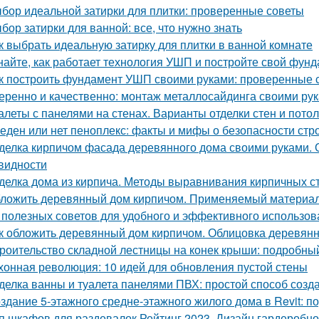
бор идеальной затирки для плитки: проверенные советы
бор затирки для ванной: все, что нужно знать
к выбрать идеальную затирку для плитки в ванной комнате
найте, как работает технология УШП и постройте свой фун
к построить фундамент УШП своими руками: проверенные 
еренно и качественно: монтаж металлосайдинга своими ру
алеты с панелями на стенах. Варианты отделки стен и пото
еден или нет пеноплекс: факты и мифы о безопасности стр
делка кирпичом фасада деревянного дома своими руками. 
видности
делка дома из кирпича. Методы выравнивания кирпичных с
ложить деревянный дом кирпичом. Применяемый материа
 полезных советов для удобного и эффективного использов
к обложить деревянный дом кирпичом. Облицовка деревянн
роительство складной лестницы на конек крыши: подробны
хонная революция: 10 идей для обновления пустой стены
делка ванны и туалета панелями ПВХ: простой способ созда
здание 5-этажного средне-этажного жилого дома в Revit: 
п шкафов для раздевалок Рейтинг 2023. Дизайн гардеробн