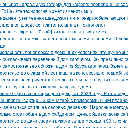
к выбрать идеальную затирку для кафеля: проверенные со
П: Как эта технология может изменить мир
ндамент утепленная шведская плита: энергосберегающая 
епленная шведская плита: толщина и технология
хонные секреты: 17 лайфхаков от опытных хозяек
обенности отделки туалета пластиковыми панелями. Отделк
жу
зопасность пеноплекса в домашних условиях: что нужно зн
к обкладывают деревянный дом кирпичом. Как правильно 
к самостоятельно обложить дом из бруса кирпичом. Зачем
роительство складной лестницы на конек крыши: подробны
репление электрического теплого пола на стену: как это сд
е, что нужно знать о конеке на крыше дома
чшие Офисные шкафы для одежды в 2023 году. Разновидн
анировка квартиры 3-комнатной с размерами. П 3М планир
к избавиться от тли на садовых деревьях. Народные метод
олько стоит обшить дом сайдингом. Цена обшивки дома са
роительство дачи своими руками за три месяца и $3 тысячи
прос про армопояс по газобетону. Монтаж армопояса - вар