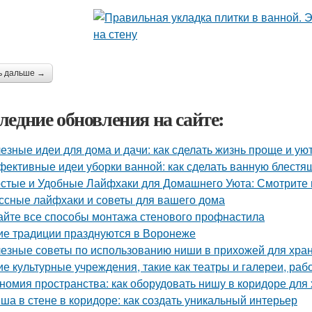
ь дальше →
ледние обновления на сайте:
езные идеи для дома и дачи: как сделать жизнь проще и ую
ективные идеи уборки ванной: как сделать ванную блестя
стые и Удобные Лайфхаки для Домашнего Уюта: Смотрит
ссные лайфхаки и советы для вашего дома
айте все способы монтажа стенового профнастила
ие традиции празднуются в Воронеже
езные советы по использованию ниши в прихожей для хра
ие культурные учреждения, такие как театры и галереи, ра
номия пространства: как оборудовать нишу в коридоре для
ша в стене в коридоре: как создать уникальный интерьер