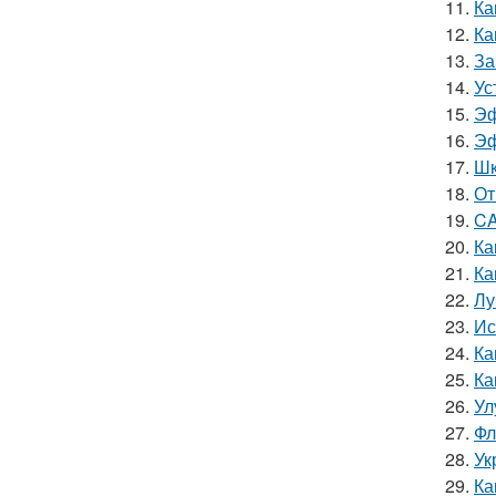
11.
Ка
12.
Ка
13.
За
14.
Ус
15.
Эф
16.
Эф
17.
Шк
18.
От
19.
CA
20.
Ка
21.
Ка
22.
Лу
23.
Ис
24.
Ка
25.
Ка
26.
Ул
27.
Фл
28.
Ук
29.
Ка