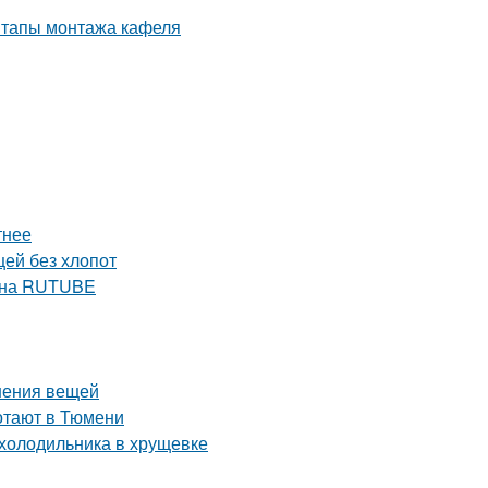
тнее
щей без хлопот
е на RUTUBE
нения вещей
ботают в Тюмени
 холодильника в хрущевке