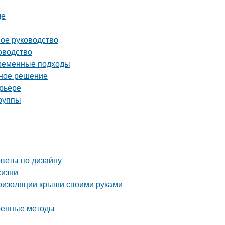
де
ное руководство
оводство
временные подходы
ьное решение
ерьере
группы
оветы по дизайну
жизни
оизоляции крыши своими руками
еренные методы