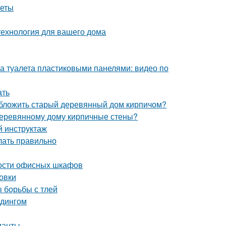
веты
технология для вашего дома
а туалета пластиковыми панелями: видео по
ать
обложить старый деревянный дом кирпичом?
 деревянному дому кирпичные стены?
й инструктаж
елать правильно
ости офисных шкафов
овки
ы борьбы с тлей
йдингом
ианты