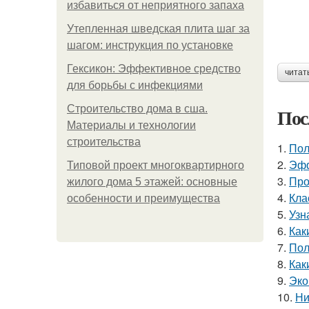
избавиться от неприятного запаха
Утепленная шведская плита шаг за
шагом: инструкция по установке
Гексикон: Эффективное средство
читат
для борьбы с инфекциями
Строительство дома в сша.
Пос
Материалы и технологии
строительства
1.
Пол
2.
Эфф
Типовой проект многоквартирного
3.
Про
жилого дома 5 этажей: основные
4.
Кла
особенности и преимущества
5.
Узн
6.
Как
7.
Пол
8.
Как
9.
Эко
10.
Ни