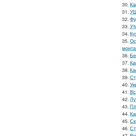
30.
Ка
31.
УШ
32.
Фу
33.
Ут
34.
Ку
35.
Ос
монта
36.
Бе
37.
Ка
38.
Ка
39.
Ст
40.
Ук
41.
Вс
42.
Лу
43.
Пл
44.
Ка
45.
Ск
46.
Ст
47.
Во