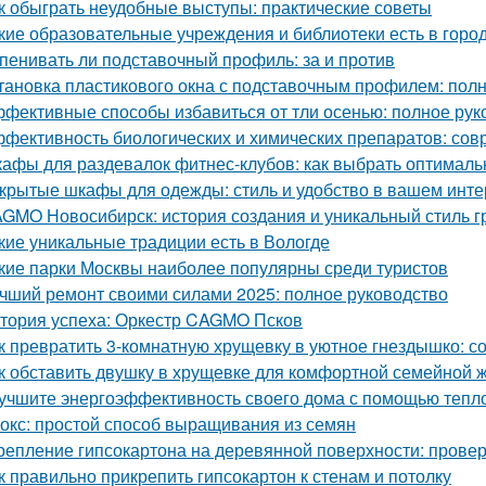
к обыграть неудобные выступы: практические советы
кие образовательные учреждения и библиотеки есть в горо
пенивать ли подставочный профиль: за и против
тановка пластикового окна с подставочным профилем: пол
фективные способы избавиться от тли осенью: полное рук
фективность биологических и химических препаратов: со
афы для раздевалок фитнес-клубов: как выбрать оптимал
крытые шкафы для одежды: стиль и удобство в вашем инт
GMO Новосибирск: история создания и уникальный стиль 
кие уникальные традиции есть в Вологде
кие парки Москвы наиболее популярны среди туристов
чший ремонт своими силами 2025: полное руководство
тория успеха: Оркестр CAGMO Псков
к превратить 3-комнатную хрущевку в уютное гнездышко: с
к обставить двушку в хрущевке для комфортной семейной 
учшите энергоэффективность своего дома с помощью тепл
окс: простой способ выращивания из семян
репление гипсокартона на деревянной поверхности: пров
к правильно прикрепить гипсокартон к стенам и потолку