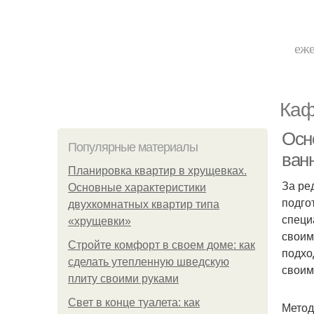
еже
Каф
Осно
Популярные материалы
ванн
Планировка квартир в хрущевках.
За ре
Основные характеристики
подго
двухкомнатных квартир типа
специ
«хрущевки»
своим
Стройте комфорт в своем доме: как
подхо
сделать утепленную шведскую
своим
плиту своими руками
Свет в конце туалета: как
Метод