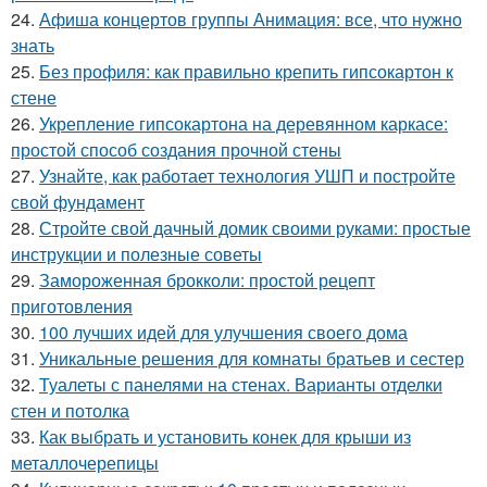
24.
Афиша концертов группы Анимация: все, что нужно
знать
25.
Без профиля: как правильно крепить гипсокартон к
стене
26.
Укрепление гипсокартона на деревянном каркасе:
простой способ создания прочной стены
27.
Узнайте, как работает технология УШП и постройте
свой фундамент
28.
Стройте свой дачный домик своими руками: простые
инструкции и полезные советы
29.
Замороженная брокколи: простой рецепт
приготовления
30.
100 лучших идей для улучшения своего дома
31.
Уникальные решения для комнаты братьев и сестер
32.
Туалеты с панелями на стенах. Варианты отделки
стен и потолка
33.
Как выбрать и установить конек для крыши из
металлочерепицы