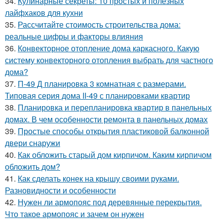
34.
Кулинарные секреты: 10 простых и полезных
лайфхаков для кухни
35.
Рассчитайте стоимость строительства дома:
реальные цифры и факторы влияния
36.
Конвекторное отопление дома каркасного. Какую
систему конвекторного отопления выбрать для частного
дома?
37.
П-49 Д планировка 3 комнатная с размерами.
Типовая серия дома II-49 с планировками квартир
38.
Планировка и перепланировка квартир в панельных
домах. В чем особенности ремонта в панельных домах
39.
Простые способы открытия пластиковой балконной
двери снаружи
40.
Как обложить старый дом кирпичом. Каким кирпичом
обложить дом?
41.
Как сделать конек на крышу своими руками.
Разновидности и особенности
42.
Нужен ли армопояс под деревянные перекрытия.
Что такое армопояс и зачем он нужен