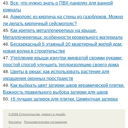
43.
Все, что нужно знать о ПВХ-панелях для ванной
комнаты
44.
Армопояс из кирпича на стены из газоблоков. Можно
ли делать кирпичный сейсмопояс?
45.
Как крепить металлочерепицу на крыше.
Металлочерепица: особенности кровельного материала
46.
Бескаркасный 5 этажный 20 квартирный жилой дом:
новая волна в строительстве
47.
Утепление крыши изнутри минватой своими руками:
простой способ улучшить теплоизоляцию своего дома
48.
Цветы в окнах: как использовать растения для
украшения оконных пространств
49.
Как выбрать цвет затирки швов керамической плитки.
Важность правильного выбора затирки для швов
50.
15 лучших затирок для плитки. Цементная затирка
© 2026 Строительство, ремонт и дизайн
Контакты
Пользовательское соглашение