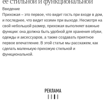
её стильной и функциональной
Введение
Прихожая – это первое, что видит гость при входе в дом,
и последнее, что видит хозяин при выходе. Несмотря на
Ковер для маленькой
Фишки для маленькой
свой небольшой размер, прихожая выполняет важные
функции: она должна быть удобной для хранения обуви,
одежды и аксессуаров, а также создавать приятное
первое впечатление. В этой статье мы расскажем, как
Умные идеи
Стили для маленькой
сделать маленькую прихожую стильной и
функциональной.
Техники на маленькой
Идеи для хранения
Лайфхаки для
Идеи из труб
маленькой