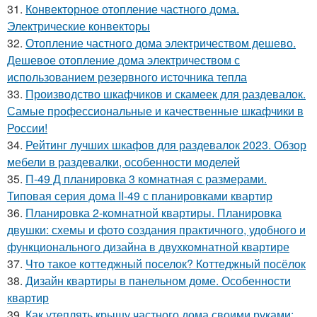
31.
Конвекторное отопление частного дома.
Электрические конвекторы
32.
Отопление частного дома электричеством дешево.
Дешевое отопление дома электричеством с
использованием резервного источника тепла
33.
Производство шкафчиков и скамеек для раздевалок.
Самые профессиональные и качественные шкафчики в
России!
34.
Рейтинг лучших шкафов для раздевалок 2023. Обзор
мебели в раздевалки, особенности моделей
35.
П-49 Д планировка 3 комнатная с размерами.
Типовая серия дома II-49 с планировками квартир
36.
Планировка 2-комнатной квартиры. Планировка
двушки: схемы и фото создания практичного, удобного и
функционального дизайна в двухкомнатной квартире
37.
Что такое коттеджный поселок? Коттеджный посёлок
38.
Дизайн квартиры в панельном доме. Особенности
квартир
39.
Как утеплять крышу частного дома своими руками: