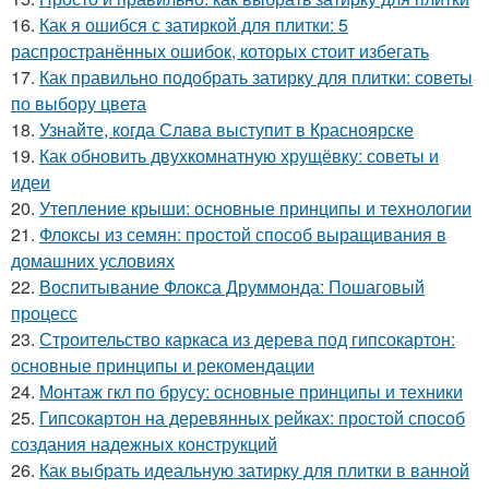
16.
Как я ошибся с затиркой для плитки: 5
распространённых ошибок, которых стоит избегать
17.
Как правильно подобрать затирку для плитки: советы
по выбору цвета
18.
Узнайте, когда Слава выступит в Красноярске
19.
Как обновить двухкомнатную хрущёвку: советы и
идеи
20.
Утепление крыши: основные принципы и технологии
21.
Флоксы из семян: простой способ выращивания в
домашних условиях
22.
Воспитывание Флокса Друммонда: Пошаговый
процесс
23.
Строительство каркаса из дерева под гипсокартон:
основные принципы и рекомендации
24.
Монтаж гкл по брусу: основные принципы и техники
25.
Гипсокартон на деревянных рейках: простой способ
создания надежных конструкций
26.
Как выбрать идеальную затирку для плитки в ванной