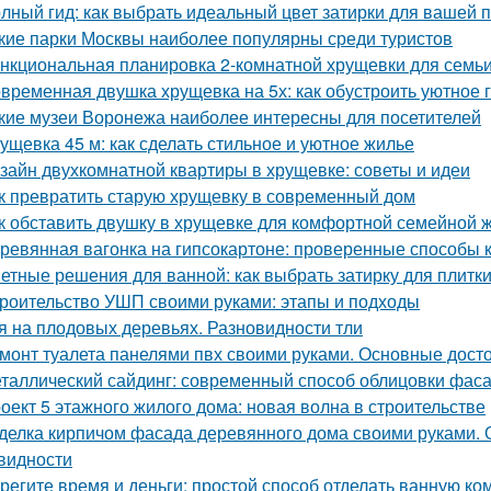
лный гид: как выбрать идеальный цвет затирки для вашей 
кие парки Москвы наиболее популярны среди туристов
нкциональная планировка 2-комнатной хрущевки для семьи 
временная двушка хрущевка на 5х: как обустроить уютное 
кие музеи Воронежа наиболее интересны для посетителей
ущевка 45 м: как сделать стильное и уютное жилье
зайн двухкомнатной квартиры в хрущевке: советы и идеи
к превратить старую хрущевку в современный дом
к обставить двушку в хрущевке для комфортной семейной 
ревянная вагонка на гипсокартоне: проверенные способы 
етные решения для ванной: как выбрать затирку для плитк
роительство УШП своими руками: этапы и подходы
я на плодовых деревьях. Разновидности тли
монт туалета панелями пвх своими руками. Основные дост
таллический сайдинг: современный способ облицовки фаса
оект 5 этажного жилого дома: новая волна в строительстве
делка кирпичом фасада деревянного дома своими руками. 
видности
регите время и деньги: простой способ отделать ванную к