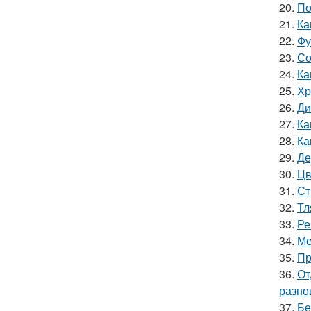
20.
По
21.
Ка
22.
Фу
23.
Со
24.
Ка
25.
Хр
26.
Ди
27.
Ка
28.
Ка
29.
Де
30.
Цв
31.
Ст
32.
Тл
33.
Ре
34.
Ме
35.
Пр
36.
От
разно
37.
Бе