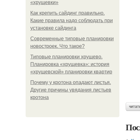
«хрущевки»
Как крепить сайдинг правильно.
Какие правила надо соблюдать при
установке сайдинга
Современные типовые планировки
новостроек. Что такое?
Типовые планировки хрущево.
Планировка «хрущевка»: история
«хрущевской» планировки квартир
Почему у кротона опадают листья.
Другие причины увядания листьев
кротона
читат
Пос