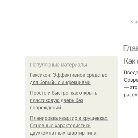
еже
Гла
Как 
Популярные материалы
Введ
Гексикон: Эффективное средство
Совре
для борьбы с инфекциями
— это
Просто и быстро: как открыть
рассм
пластиковую дверь без
повреждений
Планировка квартир в хрущевках.
Основные характеристики
двухкомнатных квартир типа