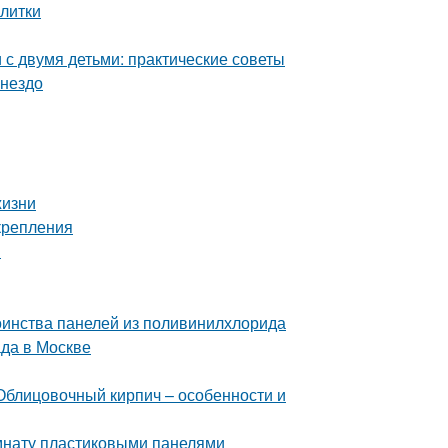
плитки
с двумя детьми: практические советы
гнездо
жизни
крепления
и
оинства панелей из поливинилхлорида
да в Москве
Облицовочный кирпич – особенности и
омнату пластиковыми панелями