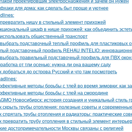
 такой проектировщик электроснабжения и зачем он нужен
фхаки для дома: как сделать быт проще и уютнее
dlines:
 превратить нишу в стильный элемент прихожей
кциональный шкаф в нише прихожей: как объединить эстети
 использовать общественный транспорт
 выбрать подставочный теплый профиль для пластиковых о
лый подставочный профиль REHAU INTELIO: инновационн
 выбрать правильный подставочный профиль для ПВХ окон
работка от тли осенью: нужна ли она вашему саду
к добраться до острова Русский и что там посмотреть
adlines:
фективные методы борьбы с тлей во время зимовки: как з
фективные методы борьбы с тлей на смородине
GMO Новосибирск: история создания и уникальный стиль 
к скрыть трубы отопления: полезные советы и современны
к спрятать трубы отопления и радиаторы: практические сов
к превратить трубу отопления в стильный элемент интерье
кие достопримечательности Москвы связаны с религией