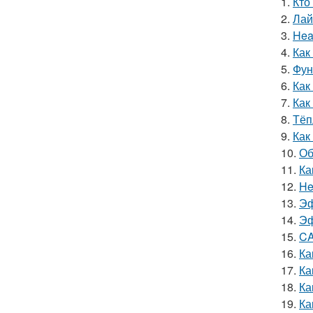
1.
Кто
2.
Лай
3.
Hea
4.
Как
5.
Фун
6.
Как
7.
Как
8.
Тёп
9.
Как
10.
Об
11.
Ка
12.
He
13.
Эф
14.
Эф
15.
CA
16.
Ка
17.
Ка
18.
Ка
19.
Ка