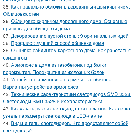
35.
Как правильно обложить деревянный дом кирпичём.
Облицовка стен
36.
Облицовка кирпичом деревянного дома. Основные
причины для облицовки дома
37.
Декорирование пустой стены: 9 оригинальных идей
38.
Профлист: лучший способ обшивки дома
39.
Обшивка сайдингом каркасного дома. Как работать с
сайдингом
40.
Армопояс в доме из газобетона под балки
перекрытия. Перекрытия из железных балок
41.
Устройство армопояса в доме из газобетона.
Варианты устройства армопояса
42.
Технические характеристики светодиодов SMD 3528.
Светодиоды SMD 3528 и их характеристики
43.
Как узнать, какой светодиод стоит в лампе. Как легко
узнать параметры светодиода в LED-лампе
44.
Виды и типы светодиодов. Что представляют собой
светодиоды?