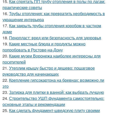
15.
Как спрятать ПП трубу отопления в полы по лагам:
практические советы
16.
Трубы отопления: как превратить необходимость в
украшение интерьера
17.
Как закрыть трубы отопления коробом в частном
доме
18.
Пенопласт: вред или безопасность для здоровья
19.
Какие местные блюда и продукты можно
попробовать в Ростове-на-Дону
20.
Какие музеи Воронежа наиболее интересны для
посетителей
21.
Утеплим крышу быстро и дешево: пошаговое
руководство для начинающих
22.
Крепление гипсокартона на бревнах: возможно ли
это
23.
Затирка для плитки в ванной: как выбрать лучшую
24.
Строительство УШП фундамента самостоятельно:
основные этапы и рекомендации
25.
Как сделать фундамент-шведскую плиту своими