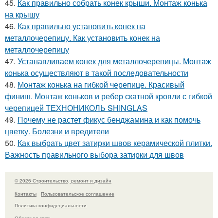
45.
Как правильно собрать конек крыши. Монтаж конька
на крышу
46.
Как правильно установить конек на
металлочерепицу. Как установить конек на
металлочерепицу
47.
Устанавливаем конек для металлочерепицы. Монтаж
конька осуществляют в такой последовательности
48.
Монтаж конька на гибкой черепице. Красивый
финиш. Монтаж коньков и ребер скатной кровли с гибкой
черепицей ТЕХНОНИКОЛЬ SHINGLAS
49.
Почему не растет фикус бенджамина и как помочь
цветку. Болезни и вредители
50.
Как выбрать цвет затирки швов керамической плитки.
Важность правильного выбора затирки для швов
© 2026 Строительство, ремонт и дизайн
Контакты
Пользовательское соглашение
Политика конфидециальности