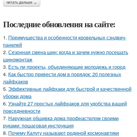
читать дальше →
Последние обновления на сайте:
1.
Преимущества и особенности кровельных сэндвич-
панелей
2.
Сезонная смена шин: когда и зачем нужно посещать
шиномонтаж
3.
Есть ли проекты, объединяющие молодежь и город
4.
Как быстро привести дом в порядок: 20 полезных
лайфхаков
5.
Эффективные лайфхаки для быстрой и качественной
уборки дома
6.
Узнайте 27 простых лайфхаков для удобства вашей
повседневности
7.
Наружная обшивка дома профнастилом своими
руками: пошаговая инструкция
8.
Почему Калугу называют родиной космонавтики