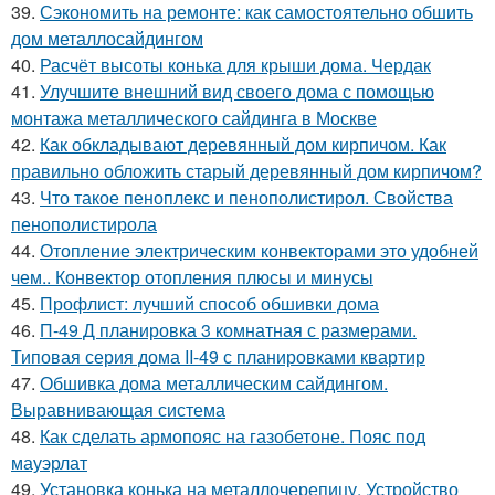
39.
Сэкономить на ремонте: как самостоятельно обшить
дом металлосайдингом
40.
Расчёт высоты конька для крыши дома. Чердак
41.
Улучшите внешний вид своего дома с помощью
монтажа металлического сайдинга в Москве
42.
Как обкладывают деревянный дом кирпичом. Как
правильно обложить старый деревянный дом кирпичом?
43.
Что такое пеноплекс и пенополистирол. Свойства
пенополистирола
44.
Отопление электрическим конвекторами это удобней
чем.. Конвектор отопления плюсы и минусы
45.
Профлист: лучший способ обшивки дома
46.
П-49 Д планировка 3 комнатная с размерами.
Типовая серия дома II-49 с планировками квартир
47.
Обшивка дома металлическим сайдингом.
Выравнивающая система
48.
Как сделать армопояс на газобетоне. Пояс под
мауэрлат
49.
Установка конька на металлочерепицу. Устройство