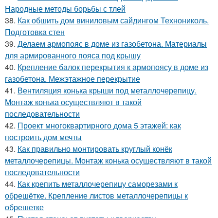
Народные методы борьбы с тлей
38.
Как обшить дом виниловым сайдингом Технониколь.
Подготовка стен
39.
Делаем армопояс в доме из газобетона. Материалы
для армированного пояса под крышу
40.
Крепление балок перекрытия к армопоясу в доме из
газобетона. Межэтажное перекрытие
41.
Вентиляция конька крыши под металлочерепицу.
Монтаж конька осуществляют в такой
последовательности
42.
Проект многоквартирного дома 5 этажей: как
построить дом мечты
43.
Как правильно монтировать круглый конёк
металлочерепицы. Монтаж конька осуществляют в такой
последовательности
44.
Как крепить металлочерепицу саморезами к
обрешётке. Крепление листов металлочерепицы к
обрешетке