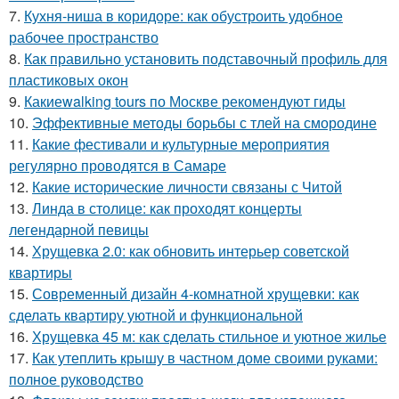
7.
Кухня-ниша в коридоре: как обустроить удобное
рабочее пространство
8.
Как правильно установить подставочный профиль для
пластиковых окон
9.
Какиеwalking tours по Москве рекомендуют гиды
10.
Эффективные методы борьбы с тлей на смородине
11.
Какие фестивали и культурные мероприятия
регулярно проводятся в Самаре
12.
Какие исторические личности связаны с Читой
13.
Линда в столице: как проходят концерты
легендарной певицы
14.
Хрущевка 2.0: как обновить интерьер советской
квартиры
15.
Современный дизайн 4-комнатной хрущевки: как
сделать квартиру уютной и функциональной
16.
Хрущевка 45 м: как сделать стильное и уютное жилье
17.
Как утеплить крышу в частном доме своими руками:
полное руководство