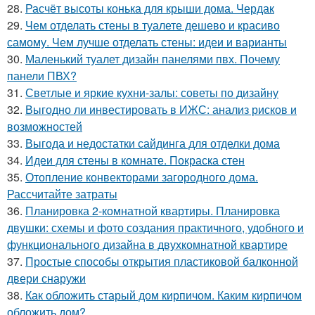
28.
Расчёт высоты конька для крыши дома. Чердак
29.
Чем отделать стены в туалете дешево и красиво
самому. Чем лучше отделать стены: идеи и варианты
30.
Маленький туалет дизайн панелями пвх. Почему
панели ПВХ?
31.
Светлые и яркие кухни-залы: советы по дизайну
32.
Выгодно ли инвестировать в ИЖС: анализ рисков и
возможностей
33.
Выгода и недостатки сайдинга для отделки дома
34.
Идеи для стены в комнате. Покраска стен
35.
Отопление конвекторами загородного дома.
Рассчитайте затраты
36.
Планировка 2-комнатной квартиры. Планировка
двушки: схемы и фото создания практичного, удобного и
функционального дизайна в двухкомнатной квартире
37.
Простые способы открытия пластиковой балконной
двери снаружи
38.
Как обложить старый дом кирпичом. Каким кирпичом
обложить дом?