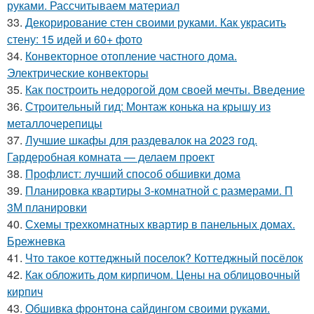
руками. Рассчитываем материал
33.
Декорирование стен своими руками. Как украсить
стену: 15 идей и 60+ фото
34.
Конвекторное отопление частного дома.
Электрические конвекторы
35.
Как построить недорогой дом своей мечты. Введение
36.
Строительный гид: Монтаж конька на крышу из
металлочерепицы
37.
Лучшие шкафы для раздевалок на 2023 год.
Гардеробная комната — делаем проект
38.
Профлист: лучший способ обшивки дома
39.
Планировка квартиры 3-комнатной с размерами. П
3М планировки
40.
Схемы трехкомнатных квартир в панельных домах.
Брежневка
41.
Что такое коттеджный поселок? Коттеджный посёлок
42.
Как обложить дом кирпичом. Цены на облицовочный
кирпич
43.
Обшивка фронтона сайдингом своими руками.