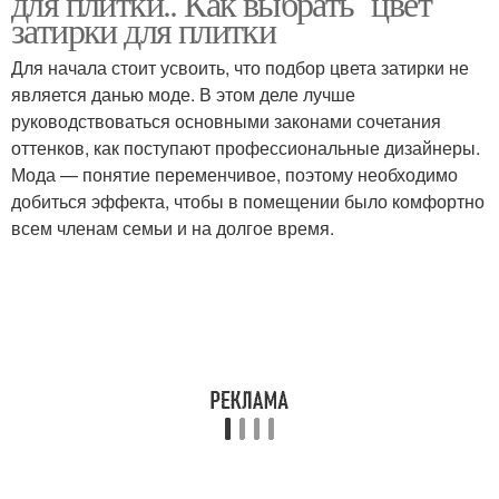
для плитки.. Как выбрать цвет
затирки для плитки
Для начала стоит усвоить, что подбор цвета затирки не
является данью моде. В этом деле лучше
Затирки для швов
Цементные затирки
руководствоваться основными законами сочетания
оттенков, как поступают профессиональные дизайнеры.
Мода — понятие переменчивое, поэтому необходимо
добиться эффекта, чтобы в помещении было комфортно
Затирка для
Затирки для зеленой
всем членам семьи и на долгое время.
керамогранита
Серая затирка
Эпоксидные затирки
Влагостойкая затирка
Эпоксидная затирка