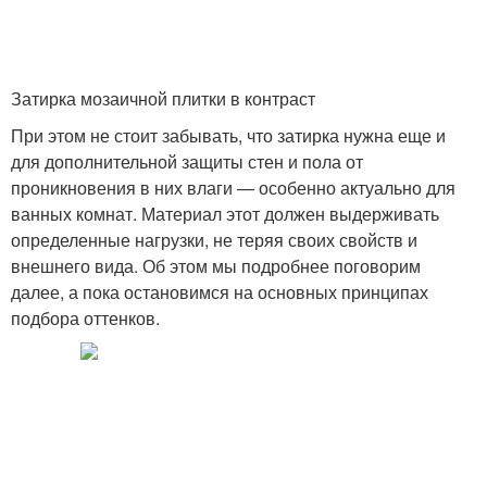
Водоотталкивающий
Затирки для
затирка
керамогранита
Затирка мозаичной плитки в контраст
При этом не стоит забывать, что затирка нужна еще и
для дополнительной защиты стен и пола от
Затирка для плиточных
проникновения в них влаги — особенно актуально для
Инструкция по затирке
швов
ванных комнат. Материал этот должен выдерживать
определенные нагрузки, не теряя своих свойств и
внешнего вида. Об этом мы подробнее поговорим
далее, а пока остановимся на основных принципах
Подготовка к затирке
Работы перед затиркой
подбора оттенков.