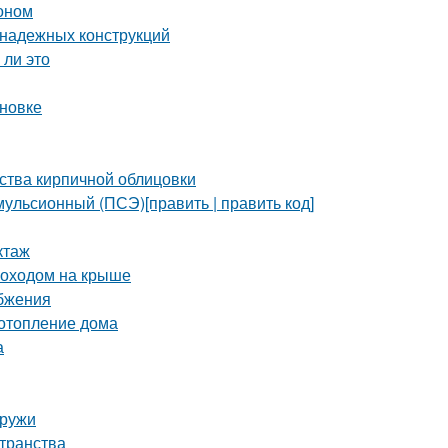
тоном
 надежных конструкций
 ли это
ановке
ства кирпичной облицовки
ульсионный (ПСЭ)[править | править код]
ктаж
моходом на крыше
бжения
 отопление дома
а
аружи
странства