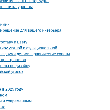
развитие Санкт-Петербурга
осетить туристам
химии
ое решение для вашего интерьера
оставу и цвету
ртиру уютной и функциональной
с двумя детьми: практические советы
ь пространство
оветы по дизайну
йский уголок
 в 2025 году
оном
ым и современным
это