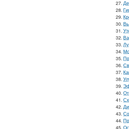
27.
Де
28.
Ги
29.
Кр
30.
Вы
31.
Ут
32.
Ва
33.
Лу
34.
Мо
35.
Пр
36.
Св
37.
Ка
38.
Ул
39.
Эф
40.
От
41.
Сх
42.
Ди
43.
Со
44.
Пр
45.
Ос