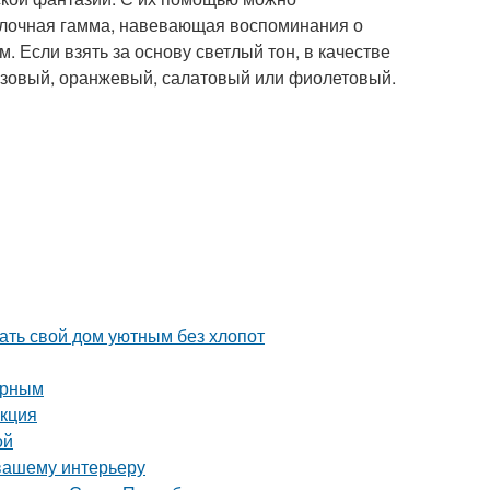
олочная гамма, навевающая воспоминания о
 Если взять за основу светлый тон, в качестве
юзовый, оранжевый, салатовый или фиолетовый.
ть свой дом уютным без хлопот
орным
укция
ой
 вашему интерьеру