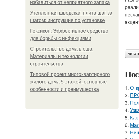
избавиться от неприятного запаха
реали
Утепленная шведская плита шаг за
песча
шагом: инструкция по установке
акцен
Гексикон: Эффективное средство
для борьбы с инфекциями
Строительство дома в сша.
читат
Материалы и технологии
строительства
Пос
Типовой проект многоквартирного
жилого дома 5 этажей: основные
1.
Отк
особенности и преимущества
2.
ПРО
3.
Пол
4.
Узк
5.
Как
6.
Мал
7.
Ниш