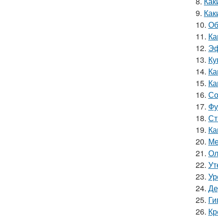
8.
Как
9.
Как
10.
Об
11.
Ка
12.
Эф
13.
Ку
14.
Ка
15.
Ка
16.
Со
17.
Фу
18.
Ст
19.
Ка
20.
Ме
21.
Ол
22.
Ут
23.
Ур
24.
Де
25.
Ги
26.
Кр