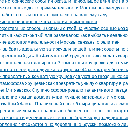
ие исторические события оказали наибольшее влияние на 
ие основные достопримечательности Москвы рекомендуют п
работка от тли осенью: нужна ли она вашему саду
кие инновационные технологии применяются
фективные способы борьбы с тлей на участке осенью без 
пить шкаф открытый для раздевалок: как выбрать идеальн
кие достопримечательности Москвы связаны с религией
к выбрать идеальную затирку для вашей плитки: советы по с
временный дизайн 4-комнатной хрущевки: как сделать ква
нкциональная планировка 2-комнатной хрущевки для семьи 
ильная переделка двушки в хрущевке 44 м: как преобразит
к превратить 3-комнатную хрущевку в уютное гнездышко: с
таморфоза хрущевки: как превратить унылую квартиру в ра
ег Митяев: как Ступино сформировало талантливого певца
епление крыши дома изнутри: лучшие материалы и методы
ожайный Флокс: Правильный способ выращивания из семян
ревянный дом: как правильно облицевать стены гипсокарт
псокартон и деревянные стены: выбор между традиционн
епление гипсокартона на деревянные бруски: возможно ли 