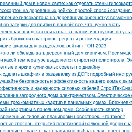
ревянный дом в новом свете: как отделать стены гипсокар
псокартон на деревянных рейках: простой способ создания
епление гипсокартона на деревянную обрешетку: возможно
бор затирки для плитки в ванной: все, что нужно знать
епленная шведская плита шаг за шагом: инструкция по уст
рить брокколи в кастрюле: рецепт и рекомендации
чшие шкафы для раздевалок: рейтинг ТОП-2023
жно ли обкладывать деревянный дом кирпичом. Преимуще
и какой температуре выделяется стирол из полистирола. Эм
етлые и яркие кухни-залы: советы по дизайну
к сделать шкафчик в раздевалку из ДСП: подробный инстру
учшайте безопасность и эффективность вашего дома с ды
фективность и надежность силовых кабелей СтройТехСна
опление загородного дома электричеством. Электрическое
емы трехкомнатных квартир в панельных домах. Брежневк
зайн квартиры в панельном доме. Особенности квартир
временные типовые планировки новостроек. Что такое?
остые способы открытия пластиковой балконной двери сн
вещение в туалете: как правильно выбрать для своего про