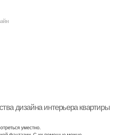
зайн
ства дизайна интерьера квартиры
отреться уместно.
ской фантазии. С их помощью можно