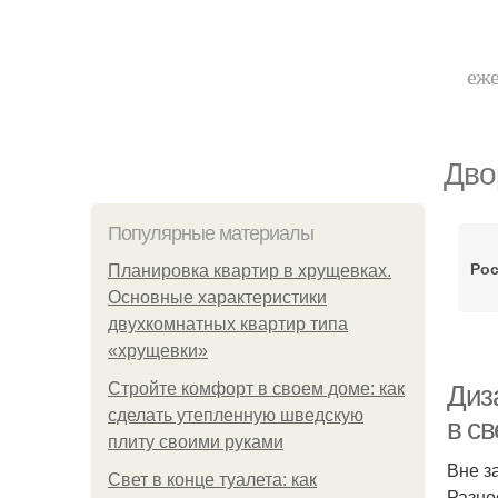
еже
Дво
Популярные материалы
Рос
Планировка квартир в хрущевках.
Основные характеристики
двухкомнатных квартир типа
«хрущевки»
Стройте комфорт в своем доме: как
Диз
сделать утепленную шведскую
в с
плиту своими руками
Вне з
Свет в конце туалета: как
Разно