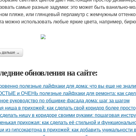
зовать самые разные задумки: это может быть ванильно-м
ном пляже, или глянцевый перламутр с жемчужным оттенком.
та можно использовать любые яркие цвета, например, бир
ь дальше →
ледние обновления на сайте:
ровенно полезные лайфхаки для дома: что вы еще не знали
СТЫЕ и ОЧЕНЬ полезные лайфхаки для ремонта: как сдела
ное руководство по обшивке фасада дома: шаг за шагом
ая ниша в прихожей: как сделать свой коридор более прост
 сделать нишу в коридоре своими руками: пошаговая инстр
енькая прихожая: как сделать её стильной и функциональн
и из гипсокартона в прихожей: как добавить уникальности