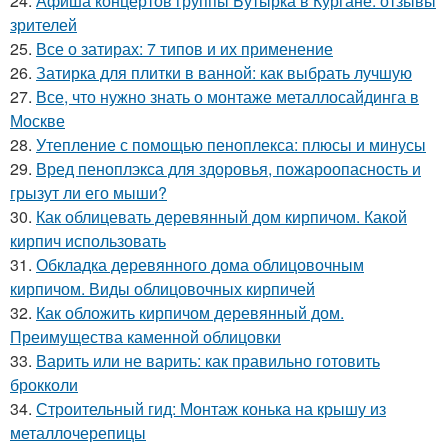
24.
Афиша концертов группы Бутырка в Кургане: отзывы
зрителей
25.
Все о затирах: 7 типов и их применение
26.
Затирка для плитки в ванной: как выбрать лучшую
27.
Все, что нужно знать о монтаже металлосайдинга в
Москве
28.
Утепление с помощью пеноплекса: плюсы и минусы
29.
Вред пеноплэкса для здоровья, пожароопасность и
грызут ли его мыши?
30.
Как облицевать деревянный дом кирпичом. Какой
кирпич использовать
31.
Обкладка деревянного дома облицовочным
кирпичом. Виды облицовочных кирпичей
32.
Как обложить кирпичом деревянный дом.
Преимущества каменной облицовки
33.
Варить или не варить: как правильно готовить
брокколи
34.
Строительный гид: Монтаж конька на крышу из
металлочерепицы