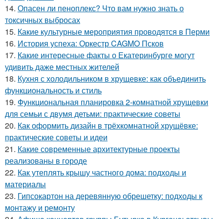
14.
Опасен ли пеноплекс? Что вам нужно знать о
токсичных выбросах
15.
Какие культурные мероприятия проводятся в Перми
16.
История успеха: Оркестр CAGMO Псков
17.
Какие интересные факты о Екатеринбурге могут
удивить даже местных жителей
18.
Кухня с холодильником в хрущевке: как объединить
функциональность и стиль
19.
Функциональная планировка 2-комнатной хрущевки
для семьи с двумя детьми: практические советы
20.
Как оформить дизайн в трёхкомнатной хрущёвке:
практические советы и идеи
21.
Какие современные архитектурные проекты
реализованы в городе
22.
Как утеплять крышу частного дома: подходы и
материалы
23.
Гипсокартон на деревянную обрешетку: подходы к
монтажу и ремонту