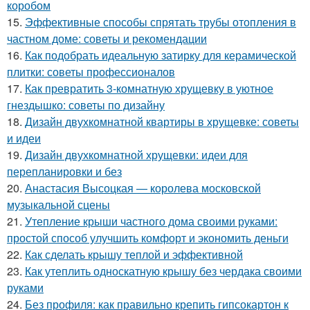
коробом
15.
Эффективные способы спрятать трубы отопления в
частном доме: советы и рекомендации
16.
Как подобрать идеальную затирку для керамической
плитки: советы профессионалов
17.
Как превратить 3-комнатную хрущевку в уютное
гнездышко: советы по дизайну
18.
Дизайн двухкомнатной квартиры в хрущевке: советы
и идеи
19.
Дизайн двухкомнатной хрущевки: идеи для
перепланировки и без
20.
Анастасия Высоцкая — королева московской
музыкальной сцены
21.
Утепление крыши частного дома своими руками:
простой способ улучшить комфорт и экономить деньги
22.
Как сделать крышу теплой и эффективной
23.
Как утеплить односкатную крышу без чердака своими
руками
24.
Без профиля: как правильно крепить гипсокартон к