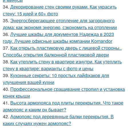
34.
Декорирование стен своими руками. Как украсить
стену: 15 идей и 60+ фото
35.
Энергосберегающее отопление для загородного
дома: как экономя энергию, сэкономить на отоплении
36.
Лучшие шкафы для документов Надежда в 2023
году. Лучшие офисные шкафы компании Komandor
37.
Как открыть пластиковую дверь с лицевой стороны..
Способы открытия балконной пластиковой двери
38.
Как утеплить стену в квартире изнутри. Как утеплить
стену в квартире: варианты с фото и цены
39.
Кухонные секреты: 10 простых лайфхаков для
улучшения вашей кухни
40.
Профессиональное сращивание стропил и установка
конек крыши
41.
Высота армопояса под плиты перекрытия. Что такое
армопояс и каким он бывает?
42.
Армопояс под деревянные балки перекрытия. В
каких случаях нужен армопояс?