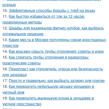
осенью
10.
Эффективные способы борьбы с тлей на розах
11.
Как быстро избавиться от тли за 12 часов:
проверенные методы
12.
Шкафы для раздевалок фитнес-клубов: как выбрать
оптимальное решение
13.
Какие места в Москве популярны среди иностранных
туристов
14.
Как красиво скрыть трубы отопления: советы и идеи
15.
Как спрятать трубы отопления и радиаторы:
практические советы
16.
Пенопласт как утеплитель: угроза или безопасность
для здоровья
17.
Просто и правильно: как выбрать затирку для плитки
18.
Как превратить небольшую двушку-хрущевку в
уютный дом
19.
Как превратить маленькую кухню в хрущевке в
уютное пространство