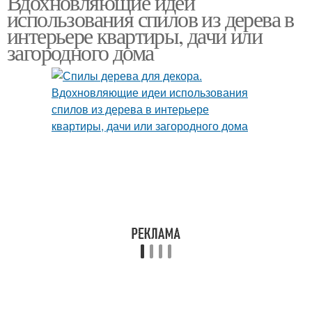
Вдохновляющие идеи
использования спилов из дерева в
интерьере квартиры, дачи или
загородного дома
Декор из спилов
Спилы для поделок
Спил перед покраской