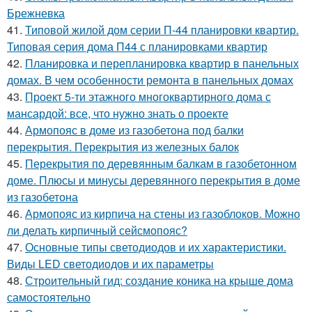
Брежневка
41.
Типовой жилой дом серии П-44 планировки квартир.
Типовая серия дома П44 с планировками квартир
42.
Планировка и перепланировка квартир в панельных
домах. В чем особенности ремонта в панельных домах
43.
Проект 5-ти этажного многоквартирного дома с
мансардой: все, что нужно знать о проекте
44.
Армопояс в доме из газобетона под балки
перекрытия. Перекрытия из железных балок
45.
Перекрытия по деревянным балкам в газобетонном
доме. Плюсы и минусы деревянного перекрытия в доме
из газобетона
46.
Армопояс из кирпича на стены из газоблоков. Можно
ли делать кирпичный сейсмопояс?
47.
Основные типы светодиодов и их характеристики.
Виды LED светодиодов и их параметры
48.
Строительный гид: создание коника на крыше дома
самостоятельно