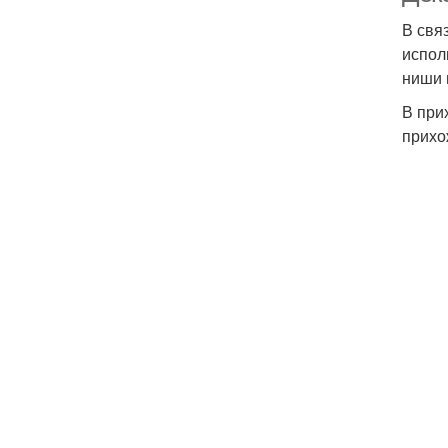
В свя
испол
ниши 
В при
прихо