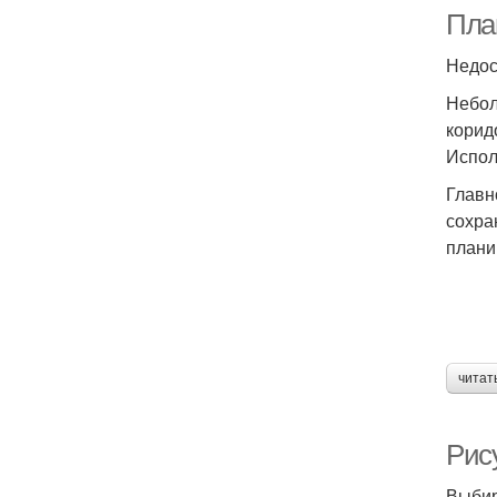
Пла
Недос
Небол
корид
Испол
Главн
сохра
плани
читат
Рис
Выбир