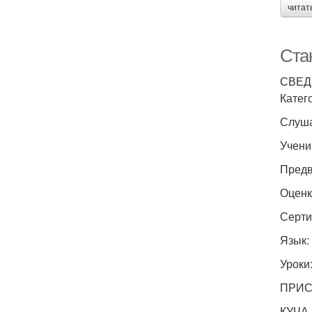
читат
Ста
СВЕД
Катег
Слуша
Учени
Предв
Оценк
Серти
Язык:
Уроки:
ПРИ
КУЧА