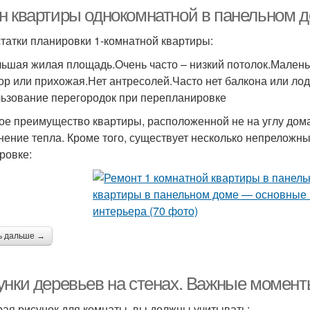
н квартиры однокомнатной в панельном д
татки планировки 1-комнатной квартиры:
ьшая жилая площадь.Очень часто – низкий потолок.Маленьк
ор или прихожая.Нет антресолей.Часто нет балкона или ло
ьзование перегородок при перепланировке
ое преимущество квартиры, расположенной не на углу дома
нение тепла. Кроме того, существует несколько непреложн
ровке:
ь дальше →
унки деревьев на стенах. Важные момент
ая рисунок для комнаты, вы должны учитывать: