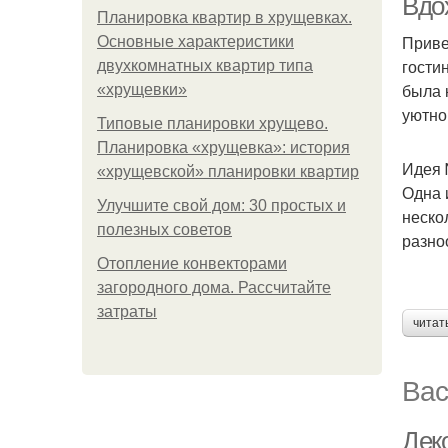
Вдо
Планировка квартир в хрущевках.
Приве
Основные характеристики
гости
двухкомнатных квартир типа
была 
«хрущевки»
уютно
Типовые планировки хрущево.
Планировка «хрущевка»: история
Идея 
«хрущевской» планировки квартир
Одна 
Улучшите свой дом: 30 простых и
неско
полезных советов
разно
Отопление конвекторами
загородного дома. Рассчитайте
затраты
читат
Вас
Дек