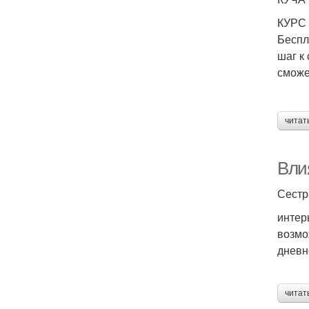
КУРС
Беспл
шаг к
сможе
читат
Вли
Сестр
интер
возмо
дневн
читат