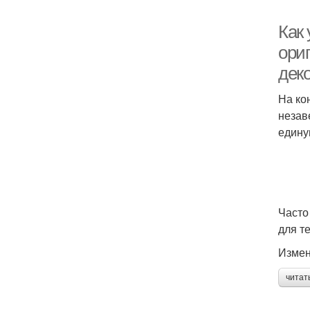
Как 
ори
дек
На ко
незав
едину
Часто
для т
Измен
читат