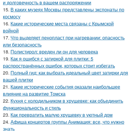
и долговечность в вашем распоряжении
15.
В каких музеях Москвы представлены экспонаты по
космосу
16.
Какие исторические места связаны с Крымской
войной
17.
Что выделяет пенопласт при нагревании: опасность
или безопасность
18.
Полистирол: вреден ли он для человека
19.
Как я ошибся с затиркой для плитки: 5
распространённых ошибок, которых стоит избегать
20.
Полный гид: как выбрать идеальный цвет затирки для
вашей плитки
21.
Какие исторические события оказали наибольшее
влияние на развитие Томска
22.
Кухня с холодильником в хрущевке: как объединить
функциональность и стиль
23.
Как превратить малую хрущевку в уютный дом
24.
Афиша концертов группы Анимация: все, что нужно
знать