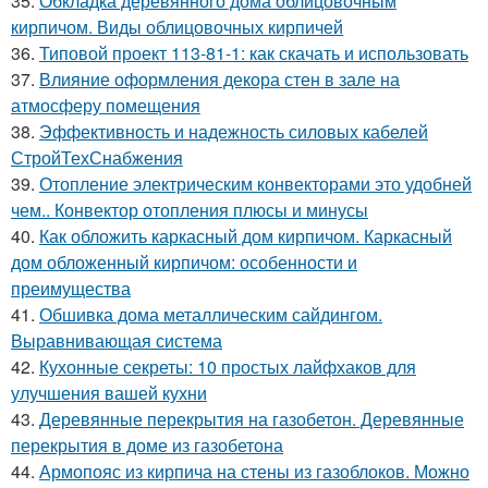
35.
Обкладка деревянного дома облицовочным
кирпичом. Виды облицовочных кирпичей
36.
Типовой проект 113-81-1: как скачать и использовать
37.
Влияние оформления декора стен в зале на
атмосферу помещения
38.
Эффективность и надежность силовых кабелей
СтройТехСнабжения
39.
Отопление электрическим конвекторами это удобней
чем.. Конвектор отопления плюсы и минусы
40.
Как обложить каркасный дом кирпичом. Каркасный
дом обложенный кирпичом: особенности и
преимущества
41.
Обшивка дома металлическим сайдингом.
Выравнивающая система
42.
Кухонные секреты: 10 простых лайфхаков для
улучшения вашей кухни
43.
Деревянные перекрытия на газобетон. Деревянные
перекрытия в доме из газобетона
44.
Армопояс из кирпича на стены из газоблоков. Можно