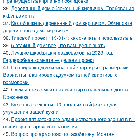
Преимущества кирпичной облицовки
36.
Деревянный дом обложенный кирпичом. Требования
к фундаменту
37.
Как обложить деревянный дом кирпичом. Облицовка
деревянного дома кирпичом
38.
Типовой проект 113-81-1: как скачать и использовать
39.
5-этажный дом: все, что вам нужно знать
40.
Лучшие шкафы для раздевалок на 2023 год.
Гардеробная комната — делаем проект
41.
Планировка двухкомнатной квартиры с размерами.
Варианты планировок двухкомнатной квартиры с
размерами
42.
Схемы трехкомнатных квартир в панельных домах.
Брежневка
43.
Кухонные секреты: 10 простых лайфхаков для
улучшения вашей кухни
44.
Проект пятиэтажного административного здания в г. -
новая эра в городском развитии
45.
Вопрос про армопояс по газобетону. Монтаж