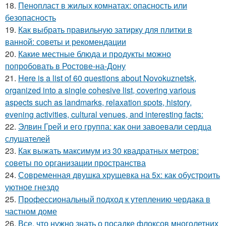
18.
Пенопласт в жилых комнатах: опасность или
безопасность
19.
Как выбрать правильную затирку для плитки в
ванной: советы и рекомендации
20.
Какие местные блюда и продукты можно
попробовать в Ростове-на-Дону
21.
Here is a list of 60 questions about Novokuznetsk,
organized into a single cohesive list, covering various
aspects such as landmarks, relaxation spots, history,
evening activities, cultural venues, and interesting facts:
22.
Элвин Грей и его группа: как они завоевали сердца
слушателей
23.
Как выжать максимум из 30 квадратных метров:
советы по организации пространства
24.
Современная двушка хрущевка на 5х: как обустроить
уютное гнездо
25.
Профессиональный подход к утеплению чердака в
частном доме
26.
Все, что нужно знать о посадке флоксов многолетних