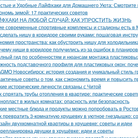
стые и Удобные Лайфхаки для Домашнего Уюта: Смотрит
ономь зимой: 17 практических советов
ЙФХАКИ НА ЛЮБОЙ СЛУЧАЙ: КАК УПРОСТИТЬ ЖИЗНЬ
ие современные спортивные комплексы и стадионы есть в 
 сделать нишу в коридоре своими руками: пошаговая инстр
номия пространства: как обустроить нишу для холодильник
чему ниши в коридоре получились из-за ошибок в планиров
лный гид по особенностям и нюансам монтажа пластиковы
жность подставочного профиля для пластиковых окон: поч
GMO Новосибирск: история создания и уникальный стиль 
актичные советы о том, как сэкономить время и повысить п
кие исторические личности связаны с Читой
к спрятать трубы отопления в квартире: практические сове
нопласт в жилых комнатах: опасность или безопасность
кие местные блюда и продукты можно попробовать в Росто
к превратить 3-комнатную хрущевку в уютное гнездышко: с
зайн двухкомнатной квартиры в хрущевке: советы и идеи
репланировка двушки в хрущёвке: идеи и советы