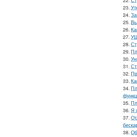
22.
Ст
23.
Ут
24.
За
25.
Вы
26.
Ка
27.
УШ
28.
Ст
29.
Пл
30.
Ун
31.
Ст
32.
Пр
33.
Ка
34.
Пл
функц
35.
Пл
36.
Я 
37.
От
беска
38.
Об