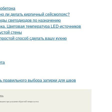
зобетона
жно ли делать кирпичный сейсмопояс?
Виды светодиодов по назначению
ка. Цветовая температура LED-источников
устой стены
 простой способ сделать вашу кухню
ета
ть правильного выбора затирки для швов
язь
решено при указании обратной гиперссылки.