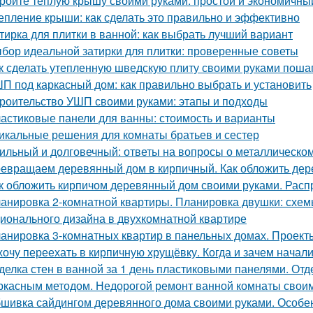
ройте теплую крышу своими руками: простой и экономичны
епление крыши: как сделать это правильно и эффективно
тирка для плитки в ванной: как выбрать лучший вариант
бор идеальной затирки для плитки: проверенные советы
к сделать утепленную шведскую плиту своими руками поша
П под каркасный дом: как правильно выбрать и установить
роительство УШП своими руками: этапы и подходы
астиковые панели для ванны: стоимость и варианты
икальные решения для комнаты братьев и сестер
ильный и долговечный: ответы на вопросы о металлическо
евращаем деревянный дом в кирпичный. Как обложить де
к обложить кирпичом деревянный дом своими руками. Рас
анировка 2-комнатной квартиры. Планировка двушки: схемы
ионального дизайна в двухкомнатной квартире
анировка 3-комнатных квартир в панельных домах. Проект
хочу переехать в кирпичную хрущёвку. Когда и зачем начал
делка стен в ванной за 1 день пластиковыми панелями. От
ркасным методом. Недорогой ремонт ванной комнаты свои
шивка сайдингом деревянного дома своими руками. Особе