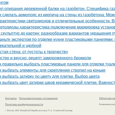
нгом
ел опирания деревянной балки на газобетон. Специфика га
к сделать армопояс из кирпича на стены из газобетона. Мо
рактеристики светодиодов и отличительные особенности. 
етодиоды характеристика подключение маркировка установ
 скульптур до картин: разнообразие вариантов украшения п
аньте экспертом по отделке кухни пластиковыми панелями:
екательной и удобной
стая стена: от пустоты к творчеству
стро и вкусно: рецепт замороженного брокколи
к правильно выбрать пластиковые панели для отделки туал
к выбрать элементы для скрепления стропил на коньке
к выбрать затирку по цвету для плитки. Выбор цвета
к выбрать цвет затирки швов керамической плитки. Важнос
Контакты
Пользовательское соглашение
Обратная св
Политика конфидециальности
Копирование раз
г. Москва, ЗАО, Можайский, Верейская улица 17, м. Славянский бульвар