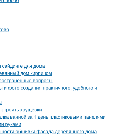
й способ
гово
м сайдинге для дома
ревянный дом кирпичом
пространенные вопросы
 и фото создания практичного, удобного и
ы
и строить хрущёвки
делка ванной за 1 день пластиковыми панелями
ми руками
нности обшивки фасада деревянного дома