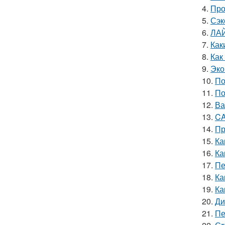
4.
Про
5.
Сэк
6.
ЛА
7.
Как
8.
Как
9.
Эко
10.
По
11.
По
12.
Ва
13.
CA
14.
Пр
15.
Ка
16.
Ка
17.
Пе
18.
Ка
19.
Ка
20.
Ди
21.
Пе