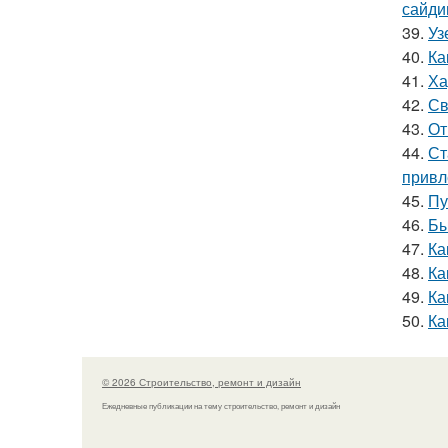
сайди
39.
Уз
40.
Ка
41.
Ха
42.
Св
43.
От
44.
Ст
привл
45.
Пу
46.
Бы
47.
Ка
48.
Ка
49.
Ка
50.
Ка
© 2026 Строительство, ремонт и дизайн
Ежедневные публикации на тему строительство, ремонт и дизайн