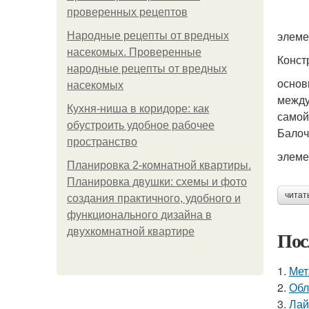
проверенных рецептов
элеме
Народные рецепты от вредных
насекомых. Проверенные
Конст
народные рецепты от вредных
основ
насекомых
между
Кухня-ниша в коридоре: как
самой
обустроить удобное рабочее
Балоч
пространство
элеме
Планировка 2-комнатной квартиры.
Планировка двушки: схемы и фото
читат
создания практичного, удобного и
функционального дизайна в
двухкомнатной квартире
Пос
1.
Мет
2.
Обл
3.
Лай