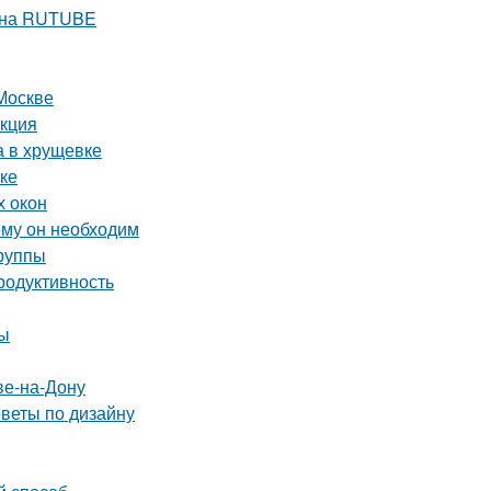
е на RUTUBE
Москве
укция
а в хрущевке
ке
х окон
ему он необходим
группы
родуктивность
ты
ве-на-Дону
оветы по дизайну