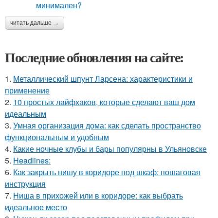
читать дальше →
Последние обновления на сайте:
1.
Металлический шпунт Ларсена: характеристики и
применение
2.
10 простых лайфхаков, которые сделают ваш дом
идеальным
3.
Умная организация дома: как сделать пространство
функциональным и удобным
4.
Какие ночные клубы и бары популярны в Ульяновске
5.
Headlines:
6.
Как закрыть нишу в коридоре под шкаф: пошаговая
инструкция
7.
Ниша в прихожей или в коридоре: как выбрать
идеальное место