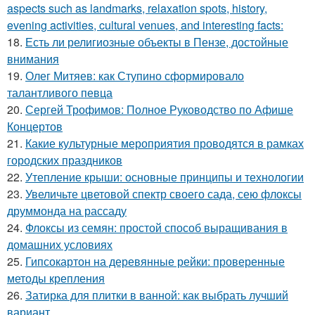
aspects such as landmarks, relaxation spots, history,
evening activities, cultural venues, and interesting facts:
18.
Есть ли религиозные объекты в Пензе, достойные
внимания
19.
Олег Митяев: как Ступино сформировало
талантливого певца
20.
Сергей Трофимов: Полное Руководство по Афише
Концертов
21.
Какие культурные мероприятия проводятся в рамках
городских праздников
22.
Утепление крыши: основные принципы и технологии
23.
Увеличьте цветовой спектр своего сада, сею флоксы
друммонда на рассаду
24.
Флоксы из семян: простой способ выращивания в
домашних условиях
25.
Гипсокартон на деревянные рейки: проверенные
методы крепления
26.
Затирка для плитки в ванной: как выбрать лучший
вариант