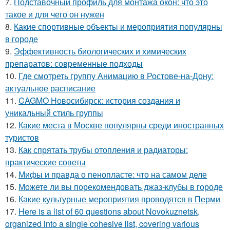
7.
Подставочный профиль для монтажа окон: что это
такое и для чего он нужен
8.
Какие спортивные объекты и мероприятия популярны
в городе
9.
Эффективность биологических и химических
препаратов: современные подходы
10.
Где смотреть группу Анимацию в Ростове-на-Дону:
актуальное расписание
11.
CAGMO Новосибирск: история создания и
уникальный стиль группы
12.
Какие места в Москве популярны среди иностранных
туристов
13.
Как спрятать трубы отопления и радиаторы:
практические советы
14.
Мифы и правда о пенопласте: что на самом деле
15.
Можете ли вы порекомендовать джаз-клубы в городе
16.
Какие культурные мероприятия проводятся в Перми
17.
Here is a list of 60 questions about Novokuznetsk,
organized into a single cohesive list, covering various