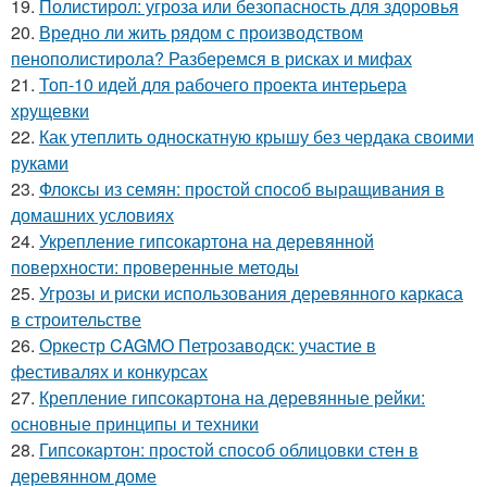
19.
Полистирол: угроза или безопасность для здоровья
20.
Вредно ли жить рядом с производством
пенополистирола? Разберемся в рисках и мифах
21.
Топ-10 идей для рабочего проекта интерьера
хрущевки
22.
Как утеплить односкатную крышу без чердака своими
руками
23.
Флоксы из семян: простой способ выращивания в
домашних условиях
24.
Укрепление гипсокартона на деревянной
поверхности: проверенные методы
25.
Угрозы и риски использования деревянного каркаса
в строительстве
26.
Оркестр CAGMO Петрозаводск: участие в
фестивалях и конкурсах
27.
Крепление гипсокартона на деревянные рейки:
основные принципы и техники
28.
Гипсокартон: простой способ облицовки стен в
деревянном доме