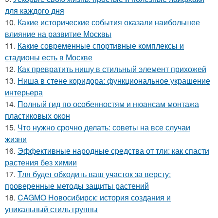
для каждого дня
10.
Какие исторические события оказали наибольшее
влияние на развитие Москвы
11.
Какие современные спортивные комплексы и
стадионы есть в Москве
12.
Как превратить нишу в стильный элемент прихожей
13.
Ниша в стене коридора: функциональное украшение
интерьера
14.
Полный гид по особенностям и нюансам монтажа
пластиковых окон
15.
Что нужно срочно делать: советы на все случаи
жизни
16.
Эффективные народные средства от тли: как спасти
растения без химии
17.
Тля будет обходить ваш участок за версту:
проверенные методы защиты растений
18.
CAGMO Новосибирск: история создания и
уникальный стиль группы