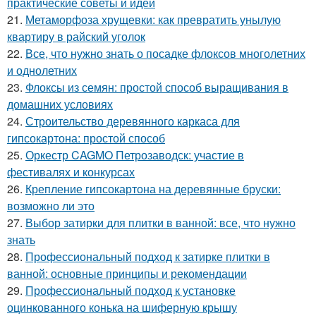
практические советы и идеи
21.
Метаморфоза хрущевки: как превратить унылую
квартиру в райский уголок
22.
Все, что нужно знать о посадке флоксов многолетних
и однолетних
23.
Флоксы из семян: простой способ выращивания в
домашних условиях
24.
Строительство деревянного каркаса для
гипсокартона: простой способ
25.
Оркестр CAGMO Петрозаводск: участие в
фестивалях и конкурсах
26.
Крепление гипсокартона на деревянные бруски:
возможно ли это
27.
Выбор затирки для плитки в ванной: все, что нужно
знать
28.
Профессиональный подход к затирке плитки в
ванной: основные принципы и рекомендации
29.
Профессиональный подход к установке
оцинкованного конька на шиферную крышу