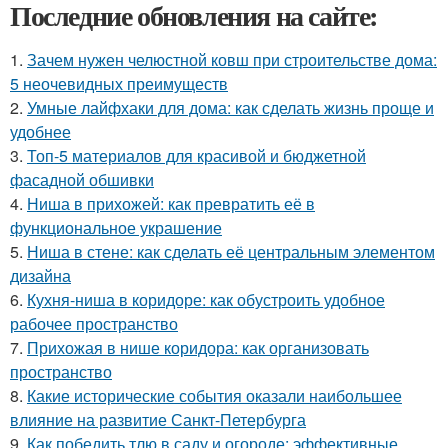
Последние обновления на сайте:
1.
Зачем нужен челюстной ковш при строительстве дома:
5 неочевидных преимуществ
2.
Умные лайфхаки для дома: как сделать жизнь проще и
удобнее
3.
Топ-5 материалов для красивой и бюджетной
фасадной обшивки
4.
Ниша в прихожей: как превратить её в
функциональное украшение
5.
Ниша в стене: как сделать её центральным элементом
дизайна
6.
Кухня-ниша в коридоре: как обустроить удобное
рабочее пространство
7.
Прихожая в нише коридора: как организовать
пространство
8.
Какие исторические события оказали наибольшее
влияние на развитие Санкт-Петербурга
9.
Как победить тлю в саду и огороде: эффективные