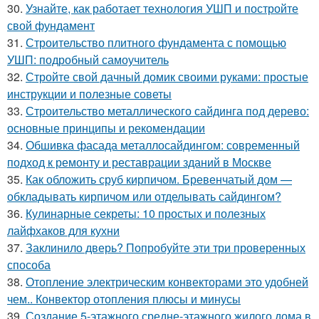
30.
Узнайте, как работает технология УШП и постройте
свой фундамент
31.
Строительство плитного фундамента с помощью
УШП: подробный самоучитель
32.
Стройте свой дачный домик своими руками: простые
инструкции и полезные советы
33.
Строительство металлического сайдинга под дерево:
основные принципы и рекомендации
34.
Обшивка фасада металлосайдингом: современный
подход к ремонту и реставрации зданий в Москве
35.
Как обложить сруб кирпичом. Бревенчатый дом —
обкладывать кирпичом или отделывать сайдингом?
36.
Кулинарные секреты: 10 простых и полезных
лайфхаков для кухни
37.
Заклинило дверь? Попробуйте эти три проверенных
способа
38.
Отопление электрическим конвекторами это удобней
чем.. Конвектор отопления плюсы и минусы
39.
Создание 5-этажного средне-этажного жилого дома в