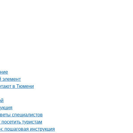
ение
й элемент
ботают в Тюмени
ой
рукция
оветы специалистов
посетить туристам
н: пошаговая инструкция