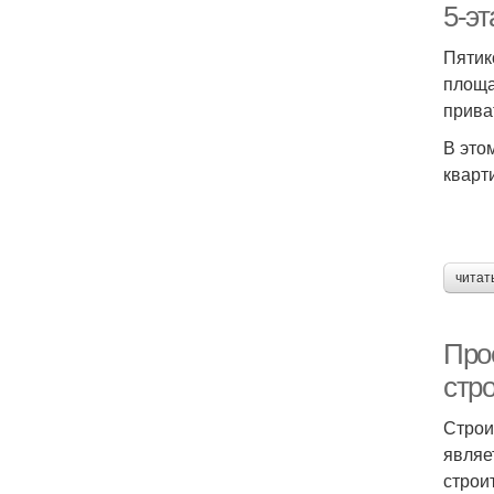
5-э
Пятик
площа
прива
В это
кварт
читат
Про
стр
Строи
являе
строи