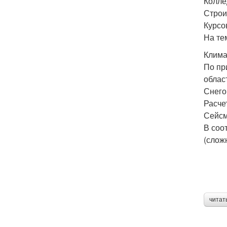
Колле
Строи
Курсо
На те
Клима
По пр
облас
Снегов
Расче
Сейсм
В соо
(слож
читат