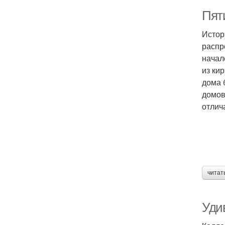
Пят
Истор
распр
начал
из ки
дома 
домов
отлич
читат
Уди