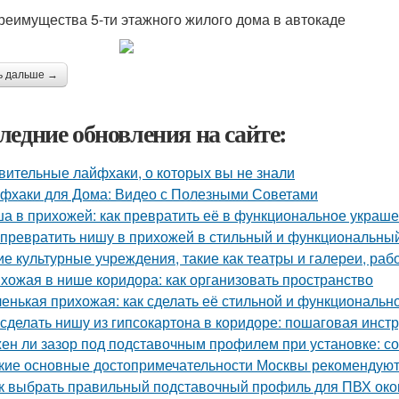
реимущества 5-ти этажного жилого дома в автокаде
ь дальше →
ледние обновления на сайте:
вительные лайфхаки, о которых вы не знали
фхаки для Дома: Видео с Полезными Советами
а в прихожей: как превратить её в функциональное украш
 превратить нишу в прихожей в стильный и функциональны
ие культурные учреждения, такие как театры и галереи, ра
хожая в нише коридора: как организовать пространство
енькая прихожая: как сделать её стильной и функциональн
 сделать нишу из гипсокартона в коридоре: пошаговая инст
ен ли зазор под подставочным профилем при установке: с
кие основные достопримечательности Москвы рекомендуют 
к выбрать правильный подставочный профиль для ПВХ око