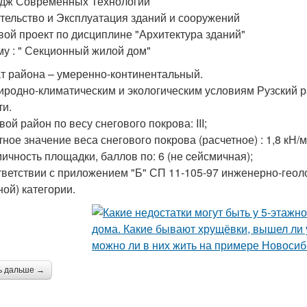
дж Современных Технологий
тельство и Эксплуатация зданий и сооружений
вой проект по дисциплине "Архитектура зданий"
му : " Секционный жилой дом"
т района – умеренно-континентальный.
иродно-климатическим и экологическим условиям Рузский р
ти.
ой район по весу снегового покрова: III;
тное значение веса снегового покрова (расчетное) : 1,8 кН/м
ичность площадки, баллов по: 6 (не cейсмичная);
тветствии с приложением "Б" СП 11-105-97 инженерно-геоло
ной) категории.
ь дальше →