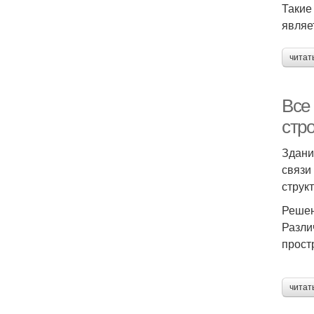
Такие
являе
читат
Все 
стр
Здани
связи
структ
Решен
Разли
прост
читат