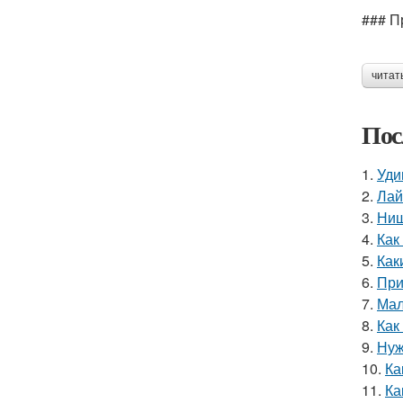
### П
читат
Пос
1.
Уди
2.
Лай
3.
Ниш
4.
Как
5.
Как
6.
При
7.
Мал
8.
Как
9.
Нуж
10.
Ка
11.
Ка