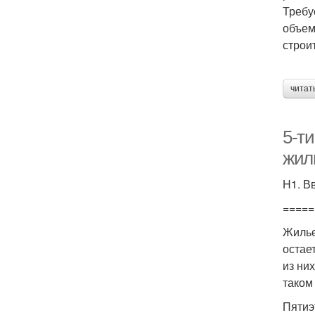
Требу
объем
строи
читат
5-ти
жил
H1. В
=====
Жилье
остае
из ни
таком
Пятиэ