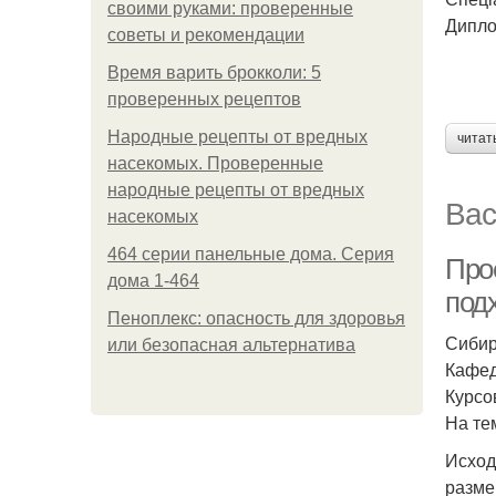
своими руками: проверенные
Дипло
советы и рекомендации
Время варить брокколи: 5
проверенных рецептов
Народные рецепты от вредных
читат
насекомых. Проверенные
народные рецепты от вредных
Вас
насекомых
464 серии панельные дома. Серия
Про
дома 1-464
под
Пеноплекс: опасность для здоровья
Сибир
или безопасная альтернатива
Кафед
Курсо
На те
Исход
размер