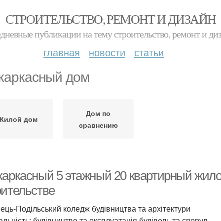
СТРОИТЕЛЬСТВО, РЕМОНТ И ДИЗАЙН
дневные публикации на тему строительство, ремонт и ди
главная
новости
статьи
каркасный дом
Дом по
Жилой дом
сравнению
каркасный 5 этажный 20 квартирный жило
оительстве
ець-Подільський коледж будівництва та архітектури
льність: будівництво та експлуатація будівель та споруд