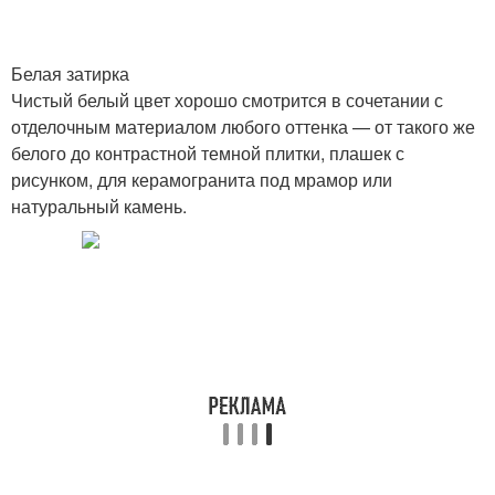
Затирки для чёрной
Затирки для цветной
Белая затирка
плитки
плитки
Чистый белый цвет хорошо смотрится в сочетании с
отделочным материалом любого оттенка — от такого же
белого до контрастной темной плитки, плашек с
рисунком, для керамогранита под мрамор или
натуральный камень.