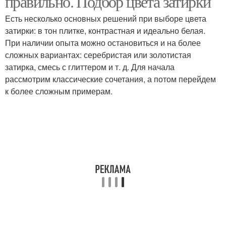
правильно. Подбор цвета затирки
Есть несколько основных решений при выборе цвета
затирки: в тон плитке, контрастная и идеально белая.
Полиуретановая
При наличии опыта можно остановиться и на более
Затирка для плитки
затирка
сложных вариантах: серебристая или золотистая
затирка, смесь с глиттером и т. д. Для начала
рассмотрим классические сочетания, а потом перейдем
к более сложным примерам.
Затирки для
Затирки для плитки
керамогранита
Затирки для бежевой
Затирка для бежевой
плитки
плитки
Затирки для серой
Затирки для белой