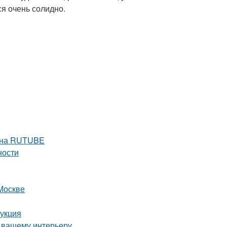
я очень солидно.
е на RUTUBE
ности
Москве
рукция
и вашему интерьеру