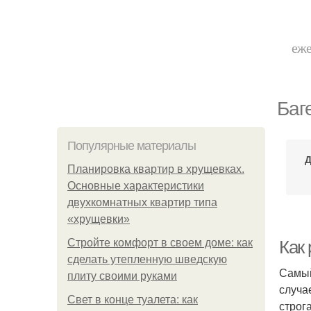
еже
Баг
Популярные материалы
Д
Планировка квартир в хрущевках.
Основные характеристики
двухкомнатных квартир типа
«хрущевки»
Стройте комфорт в своем доме: как
Как
сделать утепленную шведскую
Самый
плиту своими руками
случа
Свет в конце туалета: как
строг