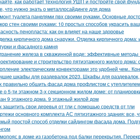
найте, как работает технология УШП и постройте свой фун
е, что нужно знать о металлосайдинге для дома
монт туалета панелями пвх своими руками. Основные дост
кор стен своими руками: 10 простых способов украсить ваш
асность пенопласта: как он влияет на наше здоровье
делка кирпичного дома снаружи. Отделка кирпичного дома:
турки и фасадного камня
транение железа в скважинной воде: эффективные методы
оектирование и строительство пятиэтажного жилого дома:
опление электрическим конвекторами это удобней чем.. Ко
чшие шкафы для раздевалок 2023. Шкафы для раздевалок,
к правильно обшить фасад дома профлистом с утеплителем.
е о 5-ти этажном 3-х секционном жилом доме: от планировк
ан 9 этажного дома. 9 этажный жилой дом
к защитить свои деревья от тли с помощью средств от тли
ртежи основного комплекта АС пятиэтажного здания: все, ч
мый простой способ отделки сайдингом фасада дома. Подг
нгом
мопояс в доме из газобетона под балки перекрытия. Перек