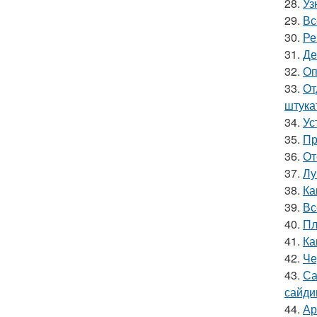
28.
Уз
29.
Вс
30.
Ре
31.
Де
32.
Оп
33.
От
штука
34.
Ус
35.
Пр
36.
От
37.
Лу
38.
Ка
39.
Вс
40.
Пл
41.
Ка
42.
Че
43.
Са
сайди
44.
Ар