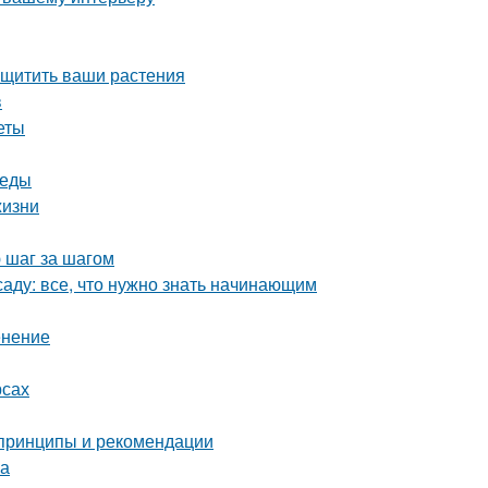
ащитить ваши растения
в
еты
реды
жизни
 шаг за шагом
аду: все, что нужно знать начинающим
енение
рсах
 принципы и рекомендации
ка