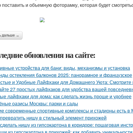
 поставить и объемную фоторамку, которая будет смотретьс
ь дальше →
ледние обновления на сайте:
ивные устройства для бани: виды, механизмы и установка
нды остекления балконов 2025: панорамное и французское
стые и Удобные Лайфхаки для Домашнего Уюта: Смотрит
айте 27 простых лайфхаков для удобства вашей повседнев
ые лайфхаки для дома: как сделать жизнь проще и удобнее
ёные оазисы Москвы: парки и сады
ие современные спортивные комплексы и стадионы есть в 
 превратить нишу в стильный элемент прихожей
 сделать нишу из гипсокартона в коридоре: пошаговая инст
ши из гипсокартона в прихожей: как добавить уникальност