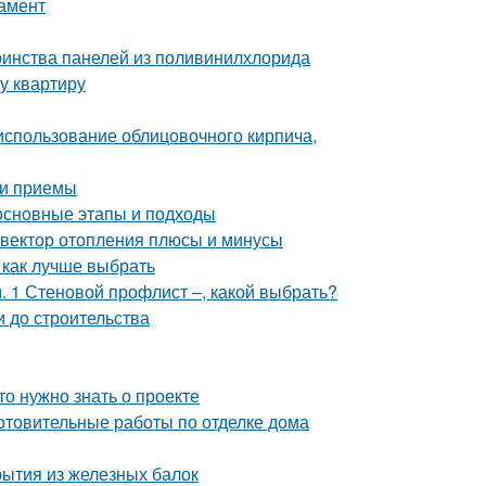
дамент
оинства панелей из поливинилхлорида
у квартиру
 использование облицовочного кирпича,
 и приемы
 основные этапы и подходы
нвектор отопления плюсы и минусы
 как лучше выбрать
 1 Стеновой профлист –, какой выбрать?
и до строительства
то нужно знать о проекте
отовительные работы по отделке дома
рытия из железных балок