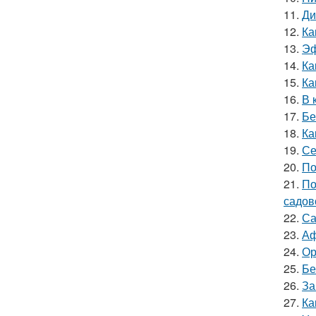
11.
Ди
12.
Ка
13.
Эф
14.
Ка
15.
Ка
16.
В 
17.
Бе
18.
Ка
19.
Се
20.
По
21.
По
садов
22.
Са
23.
Аф
24.
Ор
25.
Бе
26.
За
27.
Ка