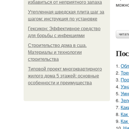
избавиться от неприятного запаха
можно
Утепленная шведская плита шаг за
шагом: инструкция по установке
Гексикон: Эффективное средство
читат
для борьбы с инфекциями
Строительство дома в сша.
Пос
Материалы и технологии
строительства
1.
Обл
Типовой проект многоквартирного
2.
Тре
жилого дома 5 этажей: основные
3.
Про
особенности и преимущества
4.
Узн
5.
Умн
6.
Зел
7.
Как
8.
Как
9.
Как
10.
Ни