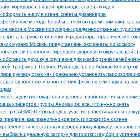
зайн коридора с нишей при входе: советы и идеи
к оформить нишу в стене: советы дизайнеров
фективные методы борьбы с тлей во время зимовки: как з
кие места в Москве популярны среди иностранных туристо
к спрятать трубы отопления и радиаторы: практические сов
каких музеях Москвы представлены экспонаты по космосу
зопасен ли пенополистирол для здоровья и окружающей с
к обставить двушку в хрущевке для комфортной семейной 
ргей Трофимов: Полное Руководство по Афише Концертов
лное руководство: как правильно установить пароизоляцию
садка однолетних и многолетних флоксов семенами на расс
одам
морезы для гипсокартона и дерева: свойства, типы и прим
иша концертов группы Анимация: все, что нужно знать
кестр CAGMO Петрозаводск: участие в фестивалях и конку
з профиля: как правильно крепить гипсокартон к стене
крепление гипсокартона к деревянному каркасу: основные
к выбрать идеальную затирку для плитки: подбор и установ