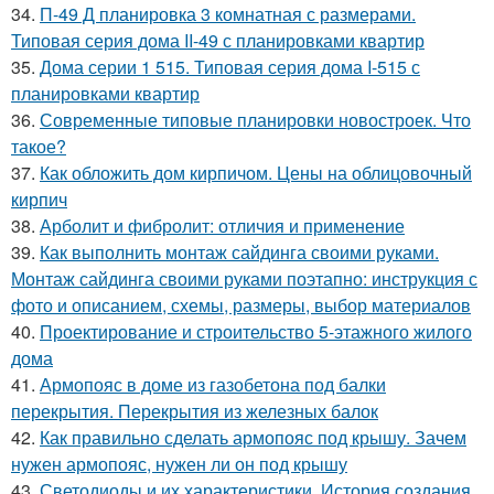
34.
П-49 Д планировка 3 комнатная с размерами.
Типовая серия дома II-49 с планировками квартир
35.
Дома серии 1 515. Типовая серия дома I-515 с
планировками квартир
36.
Современные типовые планировки новостроек. Что
такое?
37.
Как обложить дом кирпичом. Цены на облицовочный
кирпич
38.
Арболит и фибролит: отличия и применение
39.
Как выполнить монтаж сайдинга своими руками.
Монтаж сайдинга своими руками поэтапно: инструкция с
фото и описанием, схемы, размеры, выбор материалов
40.
Проектирование и строительство 5-этажного жилого
дома
41.
Армопояс в доме из газобетона под балки
перекрытия. Перекрытия из железных балок
42.
Как правильно сделать армопояс под крышу. Зачем
нужен армопояс, нужен ли он под крышу
43.
Светодиоды и их характеристики. История создания