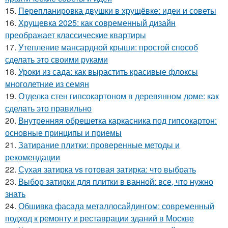
15.
Перепланировка двушки в хрущёвке: идеи и советы
16.
Хрущевка 2025: как современный дизайн
преображает классические квартиры
17.
Утепление мансардной крыши: простой способ
сделать это своими руками
18.
Уроки из сада: как вырастить красивые флоксы
многолетние из семян
19.
Отделка стен гипсокартоном в деревянном доме: как
сделать это правильно
20.
Внутренняя обрешетка каркасника под гипсокартон:
основные принципы и приемы
21.
Затирание плитки: проверенные методы и
рекомендации
22.
Сухая затирка vs готовая затирка: что выбрать
23.
Выбор затирки для плитки в ванной: все, что нужно
знать
24.
Обшивка фасада металлосайдингом: современный
подход к ремонту и реставрации зданий в Москве