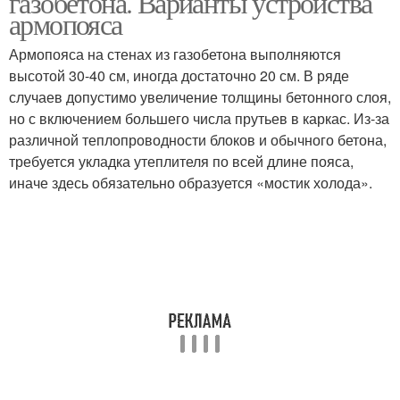
газобетона. Варианты устройства
армопояса
Армопояса на стенах из газобетона выполняются
Армопояс в
высотой 30-40 см, иногда достаточно 20 см. В ряде
Армопояс под мауэрлат
газобетонном доме
случаев допустимо увеличение толщины бетонного слоя,
но с включением большего числа прутьев в каркас. Из-за
различной теплопроводности блоков и обычного бетона,
требуется укладка утеплителя по всей длине пояса,
Армопояс под
Армопояс на газобетон
иначе здесь обязательно образуется «мостик холода».
газобетон
Опалубки для
Армопояс в доме
армопояса