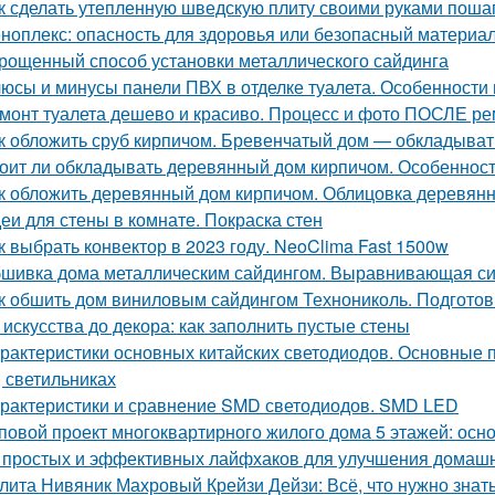
к сделать утепленную шведскую плиту своими руками поша
ноплекс: опасность для здоровья или безопасный материа
рощенный способ установки металлического сайдинга
юсы и минусы панели ПВХ в отделке туалета. Особенности
монт туалета дешево и красиво. Процесс и фото ПОСЛЕ р
к обложить сруб кирпичом. Бревенчатый дом — обкладыват
оит ли обкладывать деревянный дом кирпичом. Особенност
к обложить деревянный дом кирпичом. Облицовка деревянн
еи для стены в комнате. Покраска стен
к выбрать конвектор в 2023 году. NeoClima Fast 1500w
шивка дома металлическим сайдингом. Выравнивающая с
к обшить дом виниловым сайдингом Технониколь. Подготов
 искусства до декора: как заполнить пустые стены
рактеристики основных китайских светодиодов. Основные 
, светильниках
рактеристики и сравнение SMD светодиодов. SMD LED
повой проект многоквартирного жилого дома 5 этажей: ос
 простых и эффективных лайфхаков для улучшения домашн
лита Нивяник Махровый Крейзи Дейзи: Всё, что нужно знать