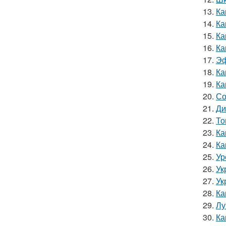
13.
Ка
14.
Ка
15.
Ка
16.
Ка
17.
Эф
18.
Ка
19.
Ка
20.
Со
21.
Ди
22.
То
23.
Ка
24.
Ка
25.
Ур
26.
Ук
27.
Ук
28.
Ка
29.
Лу
30.
Ка