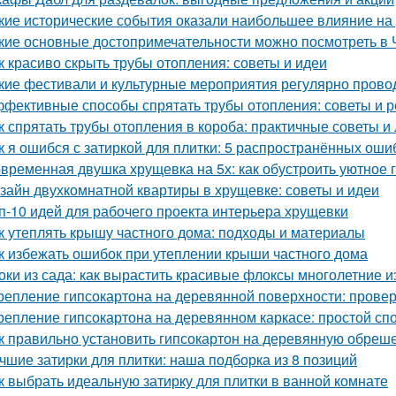
кие исторические события оказали наибольшее влияние на
кие основные достопримечательности можно посмотреть в 
к красиво скрыть трубы отопления: советы и идеи
кие фестивали и культурные мероприятия регулярно прово
фективные способы спрятать трубы отопления: советы и 
к спрятать трубы отопления в короба: практичные советы и
к я ошибся с затиркой для плитки: 5 распространённых ошиб
временная двушка хрущевка на 5х: как обустроить уютное 
зайн двухкомнатной квартиры в хрущевке: советы и идеи
п-10 идей для рабочего проекта интерьера хрущевки
к утеплять крышу частного дома: подходы и материалы
к избежать ошибок при утеплении крыши частного дома
оки из сада: как вырастить красивые флоксы многолетние и
репление гипсокартона на деревянной поверхности: пров
репление гипсокартона на деревянном каркасе: простой сп
к правильно установить гипсокартон на деревянную обреше
чшие затирки для плитки: наша подборка из 8 позиций
к выбрать идеальную затирку для плитки в ванной комнате