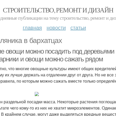
СТРОИТЕЛЬСТВО, РЕМОНТ И ДИЗАЙН
дневные публикации на тему строительство, ремонт и ди
главная
новости
статьи
ляника в бархатцах
ие овощи можно посадить под деревьями в
тарники и овощи можно сажать рядом
тно, что многие овощные культуры имеют общих вредителе
му их лучше держать на отдалении друг от друга. Но не все 
правила, по которым можно сажать вместе только определё
н раздельной посадки масса. Некоторые растения поглощаю
ьтате чего кому-то из них не хватит микроэлементов. Один
. В крайнем случае, могут даже выделяться вредные вещест