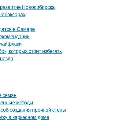
 развитие Новосибирска
Чебоксарах
дятся в Самаре
рекомендации
 лайфхаки
ок, которых стоит избегать
гнездо
з семян
еренные методы
особ создания прочной стены
тку в каркасном доме