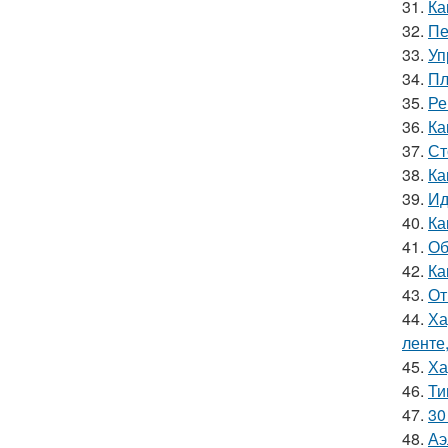
31.
Ка
32.
Пе
33.
Уп
34.
Пл
35.
Ре
36.
Ка
37.
Ст
38.
Ка
39.
Ид
40.
Ка
41.
Об
42.
Ка
43.
От
44.
Ха
ленте
45.
Ха
46.
Ти
47.
30
48.
Аэ