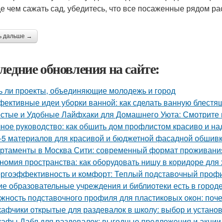
е чем сажать сад, убедитесь, что все посаженные рядом ра
ь дальше →
ледние обновления на сайте:
ь ли проекты, объединяющие молодежь и город
ективные идеи уборки ванной: как сделать ванную блестя
стые и Удобные Лайфхаки для Домашнего Уюта: Смотрит
ное руководство: как обшить дом профлистом красиво и н
-5 материалов для красивой и бюджетной фасадной обшив
ртаменты в Москва Сити: современный формат проживания
номия пространства: как оборудовать нишу в коридоре для
ргоэффективность и комфорт: Теплый подставочный профи
ие образовательные учреждения и библиотеки есть в город
жность подставочного профиля для пластиковых окон: поч
афчики открытые для раздевалок в школу: выбор и устано
афы Дабл для раздевалок: выгодные предложения и акции