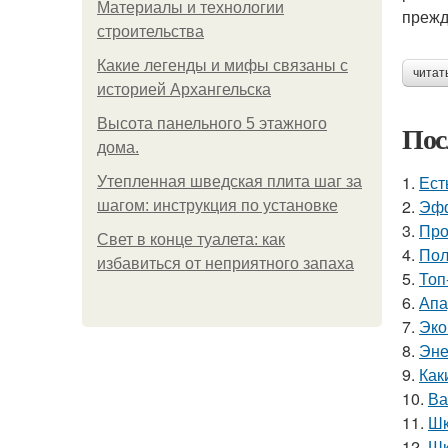
Материалы и технологии
прежд
строительства
Какие легенды и мифы связаны с
читат
историей Архангельска
Высота панельного 5 этажного
Пос
дома.
1.
Ест
Утепленная шведская плита шаг за
2.
Эфф
шагом: инструкция по установке
3.
Про
Свет в конце туалета: как
4.
Пол
избавиться от неприятного запаха
5.
Топ
6.
Апа
7.
Эко
8.
Эне
9.
Как
10.
Ва
11.
Шк
12.
Шк