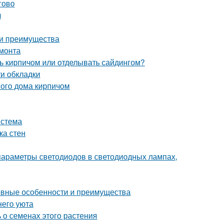
гово
л
 и преимущества
емонта
ь кирпичом или отделывать сайдингом?
и обкладки
ого дома кирпичом
истема
ка стен
параметры светодиодов в светодиодных лампах,
новные особенности и преимущества
его уюта
 о семенах этого растения