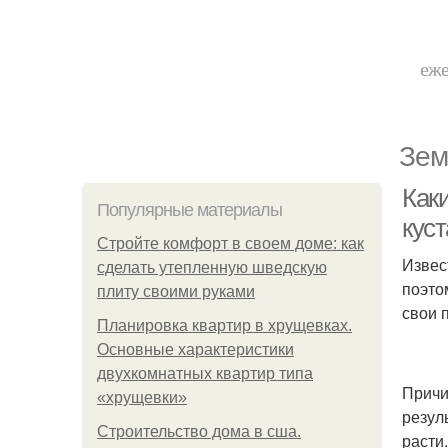
еже
Зем
Как
Популярные материалы
кус
Стройте комфорт в своем доме: как
Извес
сделать утепленную шведскую
поэто
плиту своими руками
свои 
Планировка квартир в хрущевках.
Основные характеристики
двухкомнатных квартир типа
Причи
«хрущевки»
резул
Строительство дома в сша.
расти