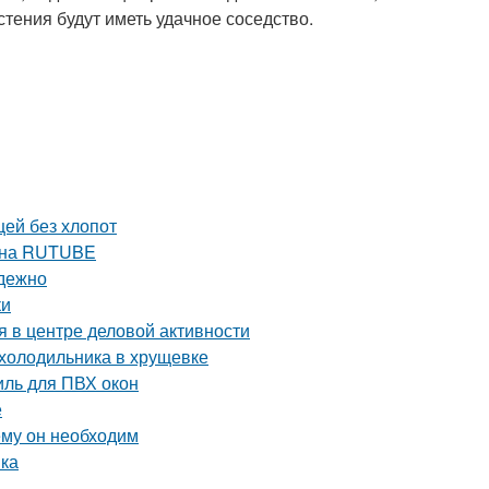
стения будут иметь удачное соседство.
щей без хлопот
е на RUTUBE
адежно
ки
 в центре деловой активности
 холодильника в хрущевке
ль для ПВХ окон
е
ему он необходим
вка