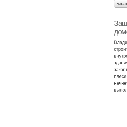
читат
Защ
дом
Владе
строи
внутр
здани
закоп
плесе
начне
выпол