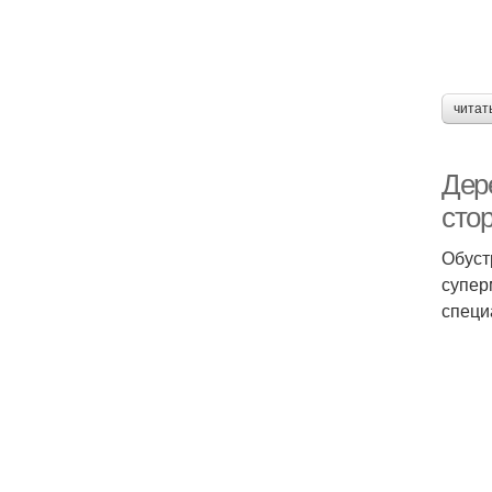
читат
Дер
сто
Обуст
супер
специ