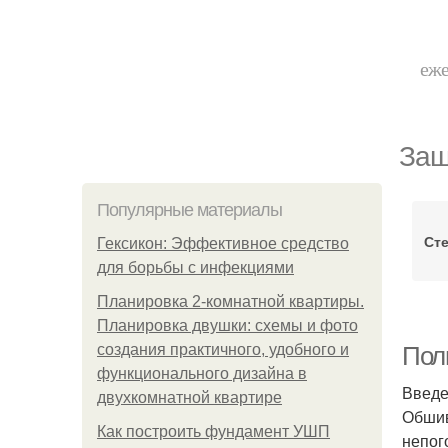
еже
Защ
Популярные материалы
Сте
Гексикон: Эффективное средство
для борьбы с инфекциями
Планировка 2-комнатной квартиры.
Планировка двушки: схемы и фото
создания практичного, удобного и
Пол
функционального дизайна в
Введ
двухкомнатной квартире
Обшив
Как построить фундамент УШП
непог