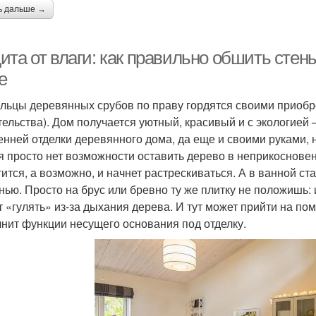
ь дальше →
ита от влаги: как правильно обшить стен
е
льцы деревянных срубов по праву гордятся своими приобр
тельства). Дом получается уютный, красивый и с экологией 
енней отделки деревянного дома, да еще и своими руками, 
я просто нет возможности оставить дерево в неприкосновен
тится, а возможно, и начнет растрескиваться. А в ванной ст
нью. Просто на брус или бревно ту же плитку не положишь: 
т «гулять» из-за дыхания дерева. И тут может прийти на по
нит функции несущего основания под отделку.