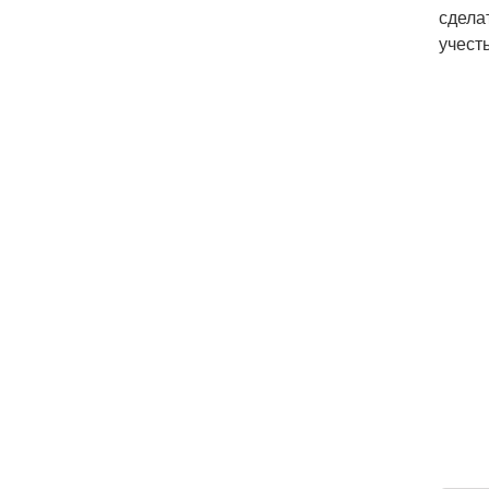
сдела
учест