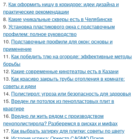
7.
Как оформить нишу в коридоре: идеи дизайна и
практические рекомендации
8.
Какие уникальные скверы есть в Челябинске
9.
Установка пластикового окна с подставочным
профилем: полное руководство
10.
Подставочные профили для окон: основы и
применение
11.
Как победить тлю на огороде: эффективные методы
борьбы
12.
Какие современные кинотеатры есть в Казани
13.
Как красиво закрыть трубы отопления в комнате:
советы и идеи
14.
Полистирол: угроза или безопасность для здоровья
15.
Вреден ли потолок из пенопластовых плит в
квартире
16.
Вредно ли жить рядом с производством
пенополистирола? Разберемся в рисках и мифах
17.
Как выбрать затирку для плитки: советы по цвету
18.
История успеха: Оркестр CAGMO Псков