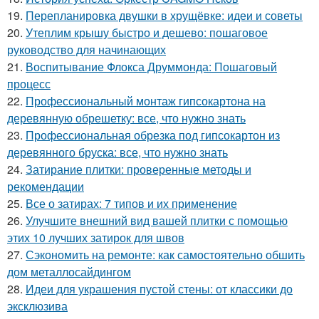
19.
Перепланировка двушки в хрущёвке: идеи и советы
20.
Утеплим крышу быстро и дешево: пошаговое
руководство для начинающих
21.
Воспитывание Флокса Друммонда: Пошаговый
процесс
22.
Профессиональный монтаж гипсокартона на
деревянную обрешетку: все, что нужно знать
23.
Профессиональная обрезка под гипсокартон из
деревянного бруска: все, что нужно знать
24.
Затирание плитки: проверенные методы и
рекомендации
25.
Все о затирах: 7 типов и их применение
26.
Улучшите внешний вид вашей плитки с помощью
этих 10 лучших затирок для швов
27.
Сэкономить на ремонте: как самостоятельно обшить
дом металлосайдингом
28.
Идеи для украшения пустой стены: от классики до
эксклюзива