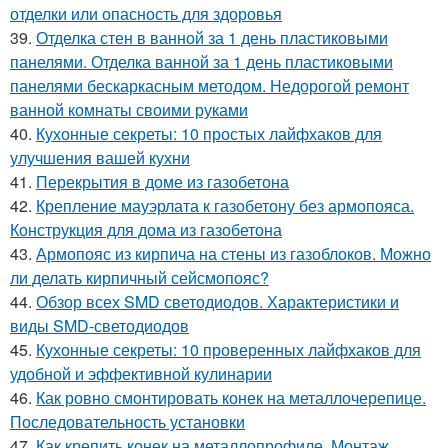
отделки или опасность для здоровья
39.
Отделка стен в ванной за 1 день пластиковыми
панелями. Отделка ванной за 1 день пластиковыми
панелями бескаркасным методом. Недорогой ремонт
ванной комнаты своими руками
40.
Кухонные секреты: 10 простых лайфхаков для
улучшения вашей кухни
41.
Перекрытия в доме из газобетона
42.
Крепление мауэрлата к газобетону без армопояса.
Конструкция для дома из газобетона
43.
Армопояс из кирпича на стены из газоблоков. Можно
ли делать кирпичный сейсмопояс?
44.
Обзор всех SMD светодиодов. Характеристики и
виды SMD-светодиодов
45.
Кухонные секреты: 10 проверенных лайфхаков для
удобной и эффективной кулинарии
46.
Как ровно смонтировать конек на металлочерепице.
Последовательность установки
47.
Как крепить конек на металлопрофиле. Монтаж