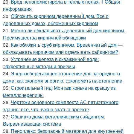
29.
Вред пенополистирола в теплых полах. 1 Общая
информация
30.
Обложить кирпичом деревянный дом. Все о
деревянных домах, обложенных кирпичом
31.
Можно ли обкладывать деревянный дом кирпичом.
Преимущества кирпичной облицовки
32.
Как обложить сруб кирпичом. Бревенчатый дом —
обкладывать кирпичом или отделывать сайдингом?
33.
Устранение железа в скважинной воде:
эффективные методы и приемы
34.
Энергосберегающее отопление для загородного
дома: как экономя энергию, сэкономить на отоплении
35.
Строительный гид: Монтаж конька на крышу из
металлочерепицы
36.
Чертежи основного комплекта АС пятиэтажного
здания: все, что нужно знать о проекте
37.
Обшивка дома металлическим сайдингом.
Выравнивающая система
38.
Пеноплекс: безопасный материал для внутренней