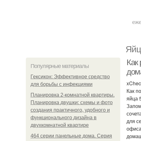
еже
Яйц
Как
Популярные материалы
дом
Гексикон: Эффективное средство
xChec
для борьбы с инфекциями
Как п
Планировка 2-комнатной квартиры.
яйца 
Планировка двушки: схемы и фото
Запом
создания практичного, удобного и
сочет
функционального дизайна в
для с
двухкомнатной квартире
офиса
домаш
464 серии панельные дома. Серия