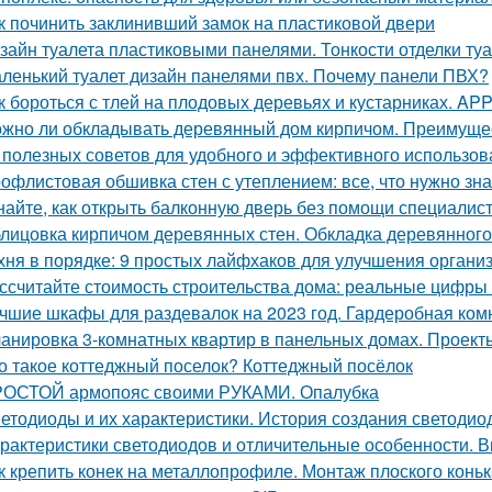
к починить заклинивший замок на пластиковой двери
зайн туалета пластиковыми панелями. Тонкости отделки т
ленький туалет дизайн панелями пвх. Почему панели ПВХ?
к бороться с тлей на плодовых деревьях и кустарниках. APP -
жно ли обкладывать деревянный дом кирпичом. Преимуще
 полезных советов для удобного и эффективного использов
офлистовая обшивка стен с утеплением: все, что нужно зна
найте, как открыть балконную дверь без помощи специалис
лицовка кирпичом деревянных стен. Обкладка деревянного
хня в порядке: 9 простых лайфхаков для улучшения органи
ссчитайте стоимость строительства дома: реальные цифры
чшие шкафы для раздевалок на 2023 год. Гардеробная ком
анировка 3-комнатных квартир в панельных домах. Проект
о такое коттеджный поселок? Коттеджный посёлок
ОСТОЙ армопояс своими РУКАМИ. Опалубка
етодиоды и их характеристики. История создания светодио
рактеристики светодиодов и отличительные особенности. 
к крепить конек на металлопрофиле. Монтаж плоского конь