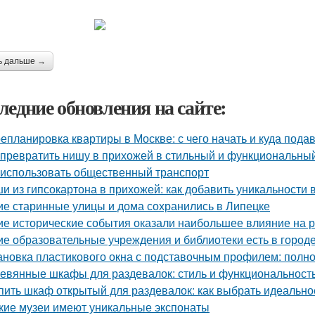
ь дальше →
ледние обновления на сайте:
епланировка квартиры в Москве: с чего начать и куда пода
 превратить нишу в прихожей в стильный и функциональны
 использовать общественный транспорт
и из гипсокартона в прихожей: как добавить уникальности
ие старинные улицы и дома сохранились в Липецке
ие исторические события оказали наибольшее влияние на 
ие образовательные учреждения и библиотеки есть в город
ановка пластикового окна с подставочным профилем: полн
евянные шкафы для раздевалок: стиль и функциональность
пить шкаф открытый для раздевалок: как выбрать идеальн
кие музеи имеют уникальные экспонаты