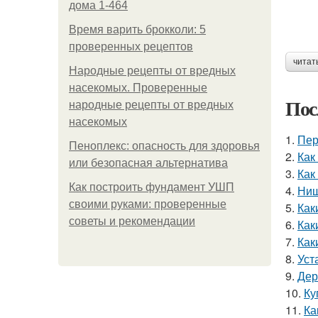
дома 1-464
Время варить брокколи: 5
проверенных рецептов
читат
Народные рецепты от вредных
насекомых. Проверенные
Пос
народные рецепты от вредных
насекомых
1.
Пер
Пеноплекс: опасность для здоровья
2.
Как
или безопасная альтернатива
3.
Как
Как построить фундамент УШП
4.
Ниш
своими руками: проверенные
5.
Как
советы и рекомендации
6.
Как
7.
Как
8.
Уст
9.
Дер
10.
Ку
11.
Ка