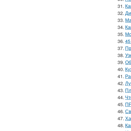
31.
Ка
32.
Ди
33.
Ма
34.
Ка
35.
Мо
36.
45
37.
Пр
38.
Уз
39.
Об
40.
Ку
41.
Ра
42.
Лу
43.
Пл
44.
Чт
45.
ПР
46.
Св
47.
Ха
48.
Ка