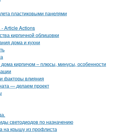
уалета пластиковыми панелями
 Article Actions
ства кирпичной облицовки
ания дома и кухни
ть
та
 дома кирпичом – плюсы, минусы, особенности
зации
 и факторы влияния
ната — делаем проект
ы
да.
Виды светодиодов по назначению
ка на крышу из профлиста