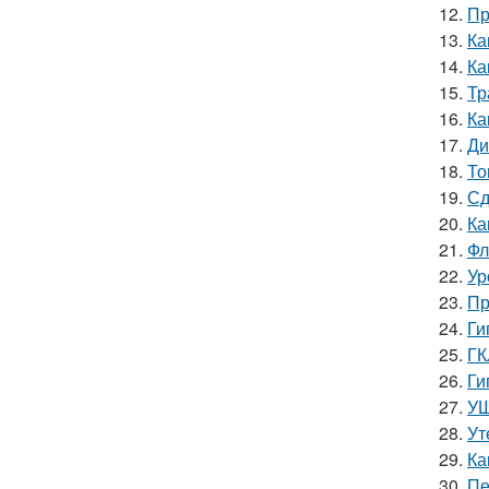
12.
Пр
13.
Ка
14.
Ка
15.
Тр
16.
Ка
17.
Ди
18.
То
19.
Сд
20.
Ка
21.
Фл
22.
Ур
23.
Пр
24.
Ги
25.
ГК
26.
Ги
27.
УШ
28.
Ут
29.
Ка
30.
Пе