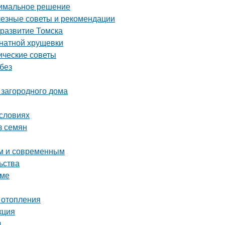
тимальное решение
лезные советы и рекомендации
 развитие Томска
мнатной хрущевки
ические советы
без
 загородного дома
условиях
з семян
ым и современным
ьства
оме
 отопления
кция
л