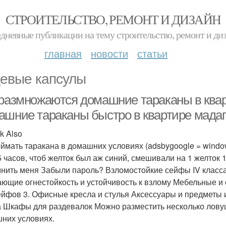
СТРОИТЕЛЬСТВО, РЕМОНТ И ДИЗАЙН
дневные публикации на тему строительство, ремонт и ди
главная
новости
статьи
евые капсулы
 размножаются домашние тараканы в ква
ашние тараканы быстро в квартире мада
k Also
оймать таракана в домашних условиях (adsbygoogle = window.
5 часов, чтоб желток был аж синий, смешивали на 1 желток
нить меня Забыли пароль? Взломостойкие сейфы IV класс
ающие огнестойкость и устойчивость к взлому Мебельные
ейфов 3. Офисные кресла и стулья Аксессуары и предметы
 Шкафы для раздевалок Можно разместить несколько ловуше
них условиях.