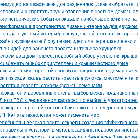
еимущества шкафчиков для раздевалок Б: как выбрать оп
к правильно спрятать трубы отопления в частном доме: По
кие исторические события оказали наибольшее влияние на
ансформация пространства: дизайн интерьера для двухко
к создать уютный интерьер в хрущевской пятиэтажке: практ
зайн двухкомнатной хрущевки: идеи для перепланировки и 
п-10 идей для рабочего проекта интерьера хрущевки
елаем ваш дом теплее: подробный обзор утепления крыши
к избежать ошибок при утеплении крыши частного дома
оксы из семян: простой способ выращивания в домашних 
оки из сада: как вырастить красивые флоксы многолетние и
остота и красота: сажаем флоксы семенами
псокартон и деревянные стены: выбор между традиционн
Л или ГВЛ в деревянном каркасе: что выбрать для строител
псокартон: простой способ облицовки стен в деревянном д
П: Как эта технология может изменить мир
еплённая шведская плита: секреты создания эффективного
к правильно установить металлосайдинг: подробная инстру
ноплекс: опасность для здоровья или безопасный материа