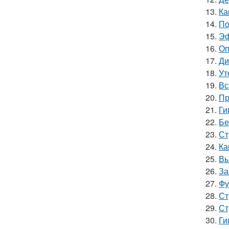
13.
Ка
14.
По
15.
Эф
16.
Оп
17.
Ди
18.
Ут
19.
Вс
20.
Пр
21.
Ги
22.
Бе
23.
Ст
24.
Ка
25.
Вы
26.
За
27.
Фу
28.
Ст
29.
Ст
30.
Ги