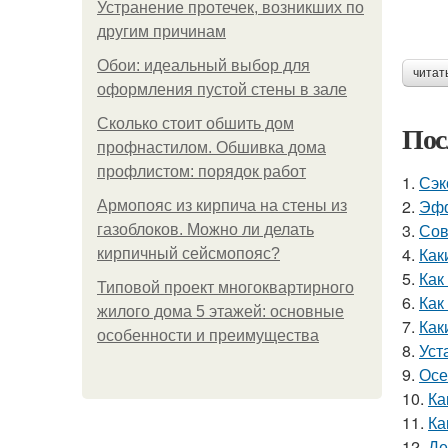
Устранение протечек, возникших по
другим причинам
Обои: идеальный выбор для
читат
оформления пустой стены в зале
Сколько стоит обшить дом
Пос
профнастилом. Обшивка дома
профлистом: порядок работ
1.
Сэк
2.
Эфф
Армопояс из кирпича на стены из
3.
Сов
газоблоков. Можно ли делать
4.
Как
кирпичный сейсмопояс?
5.
Как
Типовой проект многоквартирного
6.
Как
жилого дома 5 этажей: основные
7.
Как
особенности и преимущества
8.
Уст
9.
Осе
10.
Ка
11.
Ка
12.
Де