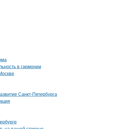
ома
ьность в гармонии
Москве
развитие Санкт-Петербурга
укция
тербурге
ть на вашей стороне