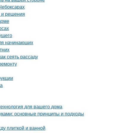
Чебоксарах
ы и решения
доме
осах
дущего
для начинающих
етних
ак сеять рассаду
ремонту
рукции
ка
технология для вашего дома
уками: основные принципы и подходы
ду плиткой и ванной