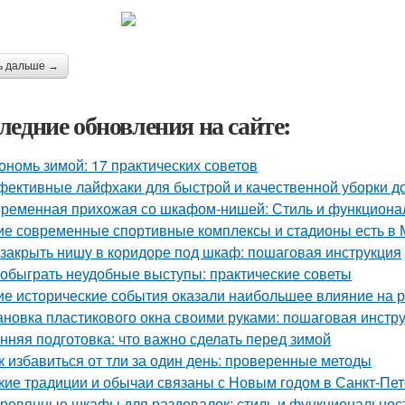
ь дальше →
ледние обновления на сайте:
ономь зимой: 17 практических советов
ективные лайфхаки для быстрой и качественной уборки д
ременная прихожая со шкафом-нишей: Стиль и функционал
ие современные спортивные комплексы и стадионы есть в 
 закрыть нишу в коридоре под шкаф: пошаговая инструкция
 обыграть неудобные выступы: практические советы
ие исторические события оказали наибольшее влияние на 
ановка пластикового окна своими руками: пошаговая инстр
нняя подготовка: что важно сделать перед зимой
к избавиться от тли за один день: проверенные методы
кие традиции и обычаи связаны с Новым годом в Санкт-Пе
ревянные шкафы для раздевалок: стиль и функциональнос