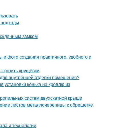
льзовать
и подходы
врежденным замком
 и фото создания практичного, удобного и
и строить хрущёвки
я для внутренней отделки помещения?
я установки конька на кровлю из
тропильных систем двухскатной крыши
ление листов металлочерепицы к обрешетке
ала и технологии