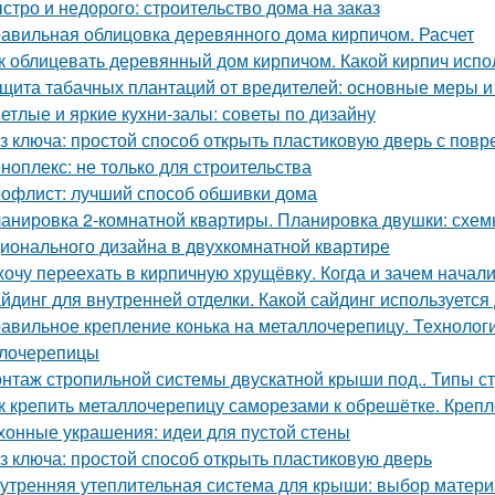
стро и недорого: строительство дома на заказ
авильная облицовка деревянного дома кирпичом. Расчет
к облицевать деревянный дом кирпичом. Какой кирпич испо
щита табачных плантаций от вредителей: основные меры 
етлые и яркие кухни-залы: советы по дизайну
з ключа: простой способ открыть пластиковую дверь с по
ноплекс: не только для строительства
офлист: лучший способ обшивки дома
анировка 2-комнатной квартиры. Планировка двушки: схемы
ионального дизайна в двухкомнатной квартире
хочу переехать в кирпичную хрущёвку. Когда и зачем начал
йдинг для внутренней отделки. Какой сайдинг используетс
авильное крепление конька на металлочерепицу. Технологи
лочерепицы
нтаж стропильной системы двускатной крыши под.. Типы с
к крепить металлочерепицу саморезами к обрешётке. Креп
хонные украшения: идеи для пустой стены
з ключа: простой способ открыть пластиковую дверь
утренняя утеплительная система для крыши: выбор матери