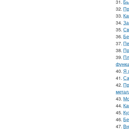
31.
Бы
32.
Пр
33.
Ка
34.
За
35.
Св
36.
Бе
37.
Пе
38.
Пр
39.
Пл
функц
40.
Я 
41.
Са
42.
Пр
метал
43.
Мо
44.
Ка
45.
Ку
46.
Бе
47.
Вн