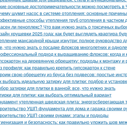
кие основные достопримечательности можно посмотреть в 
чему шумит насос в системе отопления: основные причин
фективные способы утепления труб отопления в частном 
асен ли пеноплекс? Что вам нужно знать о токсичных выбр
зайн хрущевки 2025 года: как будет выглядеть квартира бу
епление мансардной крыши изнутри: полное руководство 
е, что нужно знать о посадке флоксов многолетних и однол
офессиональный подход к выращиванию флоксов: когда и к
псокартон на деревянную обрешетку: подходы к монтажу и 
з профиля: как правильно крепить гипсокартон к стене
роим свою обрешетку из бруса без подвесов: простые инст
к выбрать идеальную затирку для плитки: подбор и установ
бор затирки для плитки в ванной: все, что нужно знать
тирки для плитки: как выбрать оптимальный вариант
ндамент утепленная шведская плита: энергосберегающая 
роительство УШП фундамента для дома и гаража своими р
роительство УШП своими руками: этапы и подходы
гиенизация и безопасность: как правильно уложить шов меж