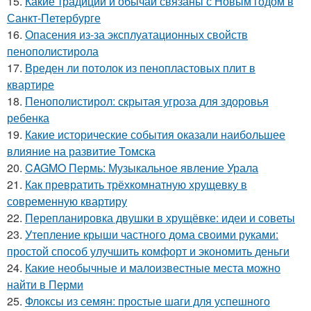
15.
Какие традиции и обычаи связаны с Новым годом в
Санкт-Петербурге
16.
Опасения из-за эксплуатационных свойств
пенополистирола
17.
Вреден ли потолок из пенопластовых плит в
квартире
18.
Пенополистирол: скрытая угроза для здоровья
ребенка
19.
Какие исторические события оказали наибольшее
влияние на развитие Томска
20.
CAGMO Пермь: Музыкальное явление Урала
21.
Как превратить трёхкомнатную хрущевку в
современную квартиру
22.
Перепланировка двушки в хрущёвке: идеи и советы
23.
Утепление крыши частного дома своими руками:
простой способ улучшить комфорт и экономить деньги
24.
Какие необычные и малоизвестные места можно
найти в Перми
25.
Флоксы из семян: простые шаги для успешного