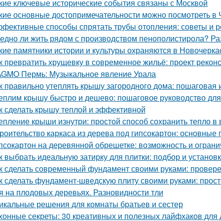
кие ключевые исторические события связаны с Москвой
кие основные достопримечательности можно посмотреть в 
фективные способы спрятать трубы отопления: советы и 
едно ли жить рядом с производством пенополистирола? Ра
кие памятники истории и культуры охраняются в Новочерка
к превратить хрущевку в современное жильё: проект рекон
GMO Пермь: Музыкальное явление Урала
к правильно утеплять крышу загородного дома: пошаговая 
еплим крышу быстро и дешево: пошаговое руководство дл
к сделать крышу теплой и эффективной
епление крыши изнутри: простой способ сохранить тепло в
роительство каркаса из дерева под гипсокартон: основные
псокартон на деревянной обрешетке: возможность и огран
к выбрать идеальную затирку для плитки: подбор и установ
к сделать современный фундамент своими руками: провер
к сделать фундамент-шведскую плиту своими руками: прост
я на плодовых деревьях. Разновидности тли
икальные решения для комнаты братьев и сестер
хонные секреты: 30 креативных и полезных лайфхаков для