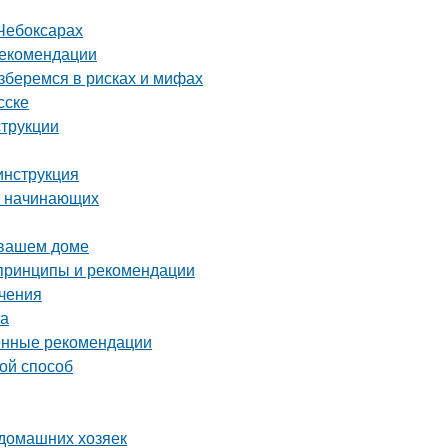
Чебоксарах
рекомендации
зберемся в рисках и мифах
сске
струкции
инструкция
я начинающих
 вашем доме
 принципы и рекомендации
ичения
ка
енные рекомендации
ой способ
 домашних хозяек