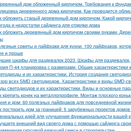
ревянный дом обложенный кирпичом. Требования к фунда
лицовка деревянного дома кирпичом. Как проводится обли
к обложить старый деревянный дом кирпичом. Какой кирпи
года и недостатки сайдинга для отделки дома
к обложить деревянный дом кирпичом своими руками. Дер
сы
лезные советы и лайфхаки для кухни. 100 лайфхаков, кот
ее и проще
чшие шкафы для раздевалок 2023. Шкафы для раздевалок,
рия П-44 планировка с размерами. Общие характеристики 
етодиоды и их характеристики. История создания светодио
зор всех SMD светодиодов. Характеристики и виды SMD-с
ды светодиодов и их характеристики. Виды и основные па
к крепить конек на металлопрофиле. Монтаж плоского конь
хня и дом: 60 полезных лайфхаков для повседневной жизни
к построить дом за границей: 5 зарубежных проектов домов
гениальных идей для улучшения функциональности вашей к
учшите внешний вид своего дома с помощью сайдинга сво
именение гипсовой вяжущей смеси в строительстве