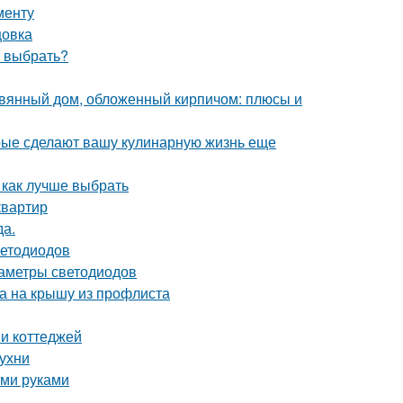
менту
цовка
ч выбрать?
евянный дом, обложенный кирпичом: плюсы и
орые сделают вашу кулинарную жизнь еще
 как лучше выбрать
квартир
да.
ветодиодов
раметры светодиодов
ка на крышу из профлиста
 и коттеджей
ухни
ими руками