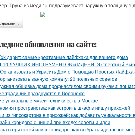
мер. Труба из меди 1» подразумевает наружную толщину 1 д
ь дальше →
ледние обновления на сайте:
Tok дарит: самые креативные лайфхаки для вашего дома
-10 ЛУЧШИХ ИНСТРУМЕНТОВ и ИДЕЕЙ: Экспертный Выбор
 Организовать и Украсить Дом с Помощью Простых Лайфха
 организовать ванную комнату: 20 полезных советов
ужная обшивка дома профнастилом своими руками: пошаго
ие традиции празднуются в Воронеже
ие уникальные музеи техники есть в Москве
номия пространства: как встроить шкаф в нишу прихожей
и из гипсокартона в прихожей: как добавить уникальности
зайн коридора с нишей при входе: советы и идеи
ша в прихожей или в коридоре: как выбрать идеальное мес