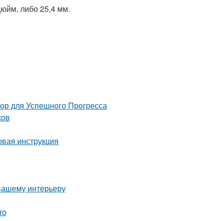
юйм, либо 25,4 мм.
 для Успешного Прогресса
ков
вая инструкция
 вашему интерьеру
то