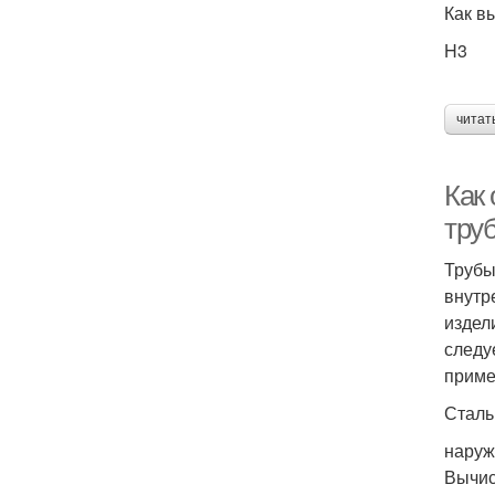
Как в
H3
читат
Как
тру
Трубы
внутр
издел
следу
приме
Сталь
наруж
Вычис