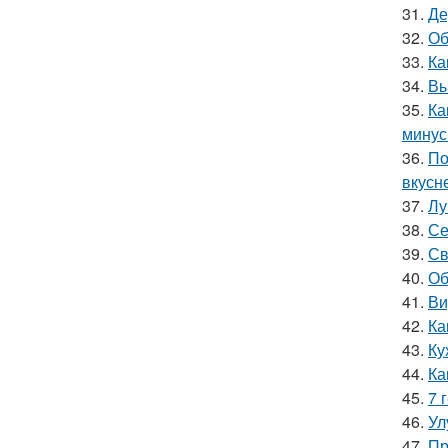
31.
Де
32.
Об
33.
Ка
34.
Вы
35.
Ка
мину
36.
По
вкусн
37.
Лу
38.
Се
39.
Св
40.
Об
41.
Ви
42.
Ка
43.
Ку
44.
Ка
45.
7 
46.
Ул
47.
Пр