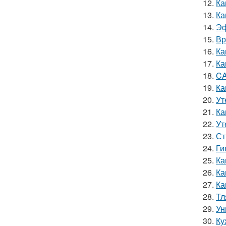
12.
Ка
13.
Ка
14.
Эф
15.
Вр
16.
Ка
17.
Ка
18.
CA
19.
Ка
20.
Ут
21.
Ка
22.
Ут
23.
Ст
24.
Ги
25.
Ка
26.
Ка
27.
Ка
28.
Тл
29.
Ун
30.
Ку