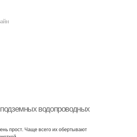
зайн
в подземных водопроводных
чень прост. Чаще всего их обертывают
бмоткой.