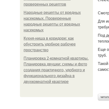
проверенных рецептов
Смотр
Народные рецепты от вредных
насекомых. Проверенные
Для и
народные рецепты от вредных
требу
насекомых
Под д
Кухня-ниша в коридоре: как
тепло
обустроить удобное рабочее
Еще о
пространство
труб.
Планировка 2-комнатной квартиры.
Такой
Планировка двушки: схемы и фото
самос
создания практичного, удобного и
функционального дизайна в
двухкомнатной квартире
читат