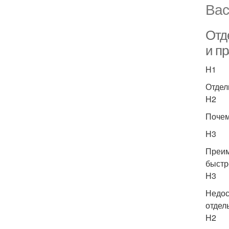
Вас
Отд
и п
H1
Отдел
H2
Почем
H3
Преим
быстр
H3
Недос
отдел
H2