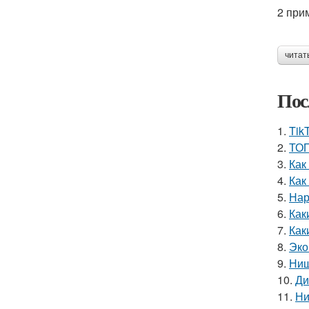
2 при
читат
Пос
1.
Tik
2.
ТОП
3.
Как
4.
Как
5.
Нар
6.
Как
7.
Как
8.
Эко
9.
Ниш
10.
Ди
11.
Ни