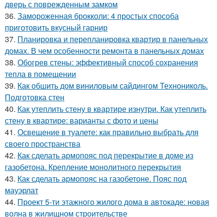
дверь с поврежденным замком
36.
Замороженная брокколи: 4 простых способа
приготовить вкусный гарнир
37.
Планировка и перепланировка квартир в панельных
домах. В чем особенности ремонта в панельных домах
38.
Обогрев стены: эффективный способ сохранения
тепла в помещении
39.
Как обшить дом виниловым сайдингом Технониколь.
Подготовка стен
40.
Как утеплить стену в квартире изнутри. Как утеплить
стену в квартире: варианты с фото и цены
41.
Освещение в туалете: как правильно выбрать для
своего пространства
42.
Как сделать армопояс под перекрытие в доме из
газобетона. Крепление монолитного перекрытия
43.
Как сделать армопояс на газобетоне. Пояс под
мауэрлат
44.
Проект 5-ти этажного жилого дома в автокаде: новая
волна в жилищном строительстве