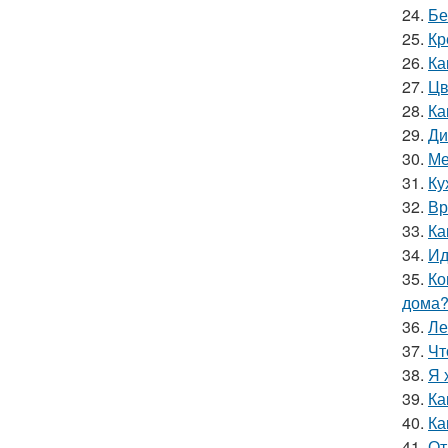
24.
Бе
25.
Кр
26.
Ка
27.
Цв
28.
Ка
29.
Ди
30.
Ме
31.
Ку
32.
Вр
33.
Ка
34.
Ид
35.
Ко
дома
36.
Ле
37.
Чт
38.
Я 
39.
Ка
40.
Ка
41.
От