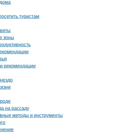
 дома
осетить туристам
оветы
е зоны
родуктивность
рекомендации
вья
 и рекомендации
гнездо
жизни
ороде
да на рассаду
ные методы и инструменты
ого
енение