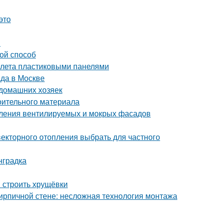
это
и
ой способ
уалета пластиковыми панелями
да в Москве
 домашних хозяек
оительного материала
пления вентилируемых и мокрых фасадов
векторного отопления выбрать для частного
нградка
и строить хрущёвки
кирпичной стене: несложная технология монтажа