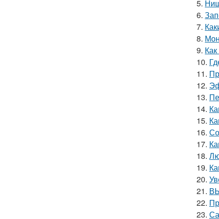
5.
Ниш
6.
Зап
7.
Как
8.
Мон
9.
Как
10.
Гд
11.
Пр
12.
Эф
13.
Пе
14.
Ка
15.
Ка
16.
Со
17.
Ка
18.
Лю
19.
Ка
20.
Ув
21.
ВЫ
22.
Пр
23.
Са