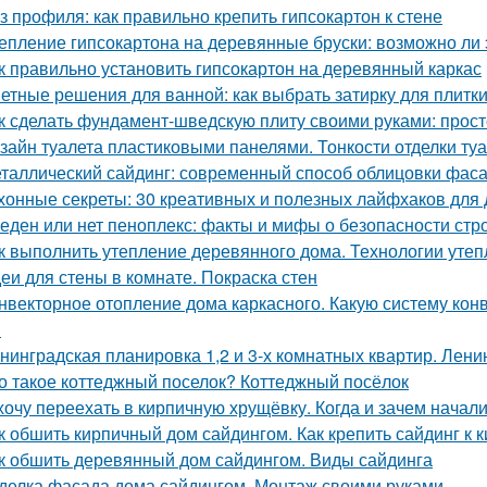
з профиля: как правильно крепить гипсокартон к стене
епление гипсокартона на деревянные бруски: возможно ли 
к правильно установить гипсокартон на деревянный каркас
етные решения для ванной: как выбрать затирку для плитк
к сделать фундамент-шведскую плиту своими руками: прост
зайн туалета пластиковыми панелями. Тонкости отделки т
таллический сайдинг: современный способ облицовки фаса
хонные секреты: 30 креативных и полезных лайфхаков для
еден или нет пеноплекс: факты и мифы о безопасности стр
к выполнить утепление деревянного дома. Технологии уте
еи для стены в комнате. Покраска стен
нвекторное отопление дома каркасного. Какую систему кон
?
нинградская планировка 1,2 и 3-х комнатных квартир. Лени
о такое коттеджный поселок? Коттеджный посёлок
хочу переехать в кирпичную хрущёвку. Когда и зачем начал
к обшить кирпичный дом сайдингом. Как крепить сайдинг к 
к обшить деревянный дом сайдингом. Виды сайдинга
делка фасада дома сайдингом. Монтаж своими руками