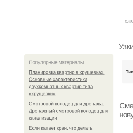
еже
Узк
Популярные материалы
Ти
Планировка квартир в хрущевках.
Основные характеристики
двухкомнатных квартир типа
«хрущевки»
Смотровой колодец для дренажа.
Сме
Дренажный смотровой колодец для
нов
канализации
Если капает кран, что делать.