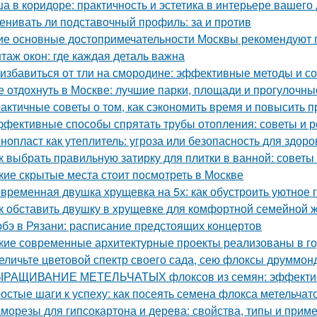
а в коридоре: практичность и эстетика в интерьере вашего
енивать ли подставочный профиль: за и против
ие основные достопримечательности Москвы рекомендуют п
таж окон: где каждая деталь важна
 избавиться от тли на смородине: эффективные методы и с
е отдохнуть в Москве: лучшие парки, площади и прогулочны
актичные советы о том, как сэкономить время и повысить п
фективные способы спрятать трубы отопления: советы и 
нопласт как утеплитель: угроза или безопасность для здоро
к выбрать правильную затирку для плитки в ванной: советы
кие скрытые места стоит посмотреть в Москве
временная двушка хрущевка на 5х: как обустроить уютное 
к обставить двушку в хрущевке для комфортной семейной 
бэ в Рязани: расписание предстоящих концертов
кие современные архитектурные проекты реализованы в г
еличьте цветовой спектр своего сада, сею флоксы друммон
РАЩИВАНИЕ МЕТЕЛЬЧАТЫХ флоксов из семян: эффектив
остые шаги к успеху: как посеять семена флокса метельчат
морезы для гипсокартона и дерева: свойства, типы и прим