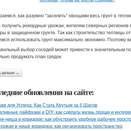
раемся, как разумно "заселить" овощами весь грунт в тепли
 получить рекордные урожаи, жителям северных регионов
уры в защищенном грунте. Так как строительство теплицы о
емся использовать грунт максимально экономно. Поэтому в
вильный выбор соседей может привести к значительным пот
льно продумать план грядок.
ь дальше →
ледние обновления на сайте:
ки для Успеха: Как Стать Крутым за 5 Шагов
ативные лайфхаки и DIY: как сделать жизнь проще и интере
ня-ниша в коридоре: как обустроить удобное рабочее прост
хожая в нише коридора: как организовать пространство