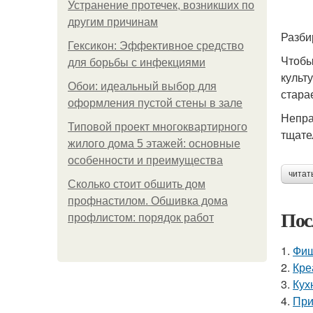
Устранение протечек, возникших по
другим причинам
Разби
Гексикон: Эффективное средство
Чтобы
для борьбы с инфекциями
культ
Обои: идеальный выбор для
стара
оформления пустой стены в зале
Непра
Типовой проект многоквартирного
тщате
жилого дома 5 этажей: основные
особенности и преимущества
читат
Сколько стоит обшить дом
профнастилом. Обшивка дома
Пос
профлистом: порядок работ
1.
Фиш
2.
Кре
3.
Кух
4.
При