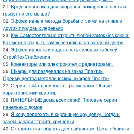
31.
Вред пеноплэкса для здоровья, пожароопасность и
грызут ли его мыши?
32.
Эффективные методы борьбы с тлями на сливе и
других плодовых деревьях
33.
Как Самостоятельно открыть любой замок без ключа.
Как можно открыть замок без ключа на входной двери
34.
Эффективность и надежность силовых кабелей
СтройТехСнабжения
35.
Конвекторы или электрокотел с радиаторами.
36.
Шкафы для раздевалок на заказ Практик.
Преимущества металлических шкафов Практик
37.
Серия П-44 планировка с размерами. Общие
характеристики квартир
38.
ПАНЕЛЬНЫЕ дома всех серий. Типовые серии
панельных домов
39.
Я хочу переехать в кирпичную хрущёвку. Когда и
зачем начали строить хрущёвки
40.
Сколько стоит обшить дом сайдингом. Цена обшивки