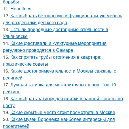
борьбы
11.
Headlines:
12.
Как выбрать безопасную и функциональную мебель
для раздевалки детского сада
13.
Есть ли природные достопримечательности в
Ульяновске
14.
Какие фестивали и культурные мероприятия
регулярно проводятся в Самаре
15.
Как спрятать трубы отопления в квартире:
практические советы
16.
Какие достопримечательности Москвы связаны с
религией
17.
Лучшая затирка для межплиточных швов: Топ-10
рейтинг
18.
Как выбрать затирку для плитки в ванной: советы по
цвету
19.
Какие скрытые места стоит посмотреть в Москве
20.
Какие музеи Воронежа наиболее интересны для
посетителей