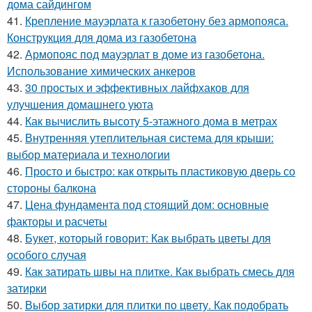
дома сайдингом
41.
Крепление мауэрлата к газобетону без армопояса.
Конструкция для дома из газобетона
42.
Армопояс под мауэрлат в доме из газобетона.
Использование химических анкеров
43.
30 простых и эффективных лайфхаков для
улучшения домашнего уюта
44.
Как вычислить высоту 5-этажного дома в метрах
45.
Внутренняя утеплительная система для крыши:
выбор материала и технологии
46.
Просто и быстро: как открыть пластиковую дверь со
стороны балкона
47.
Цена фундамента под стоящий дом: основные
факторы и расчеты
48.
Букет, который говорит: Как выбрать цветы для
особого случая
49.
Как затирать швы на плитке. Как выбрать смесь для
затирки
50.
Выбор затирки для плитки по цвету. Как подобрать