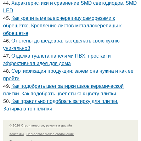
44.
Характеристики и сравнение SMD светодиодов. SMD
LED
45.
Как крепить металлочерепицу саморезами к
обрешётке. Крепление листов металлочерепицы к
обрешетке
46.
От стены до шедевра: как сделать свою кухню
уникальной
47.
Отделка туалета панелями ПВХ: простая и
эффективная идея для дома
48.
Сертификация продукции: зачем она нужна и как ее
пройти
49.
Как подобрать цвет затирки швов керамической
плитки. Как подобрать цвет стыка к цвету плитки
50.
Как правильно подобрать затирку для плитки.
Затирка в тон плитки
© 2026 Строительство, ремонт и дизайн
Контакты
Пользовательское соглашение