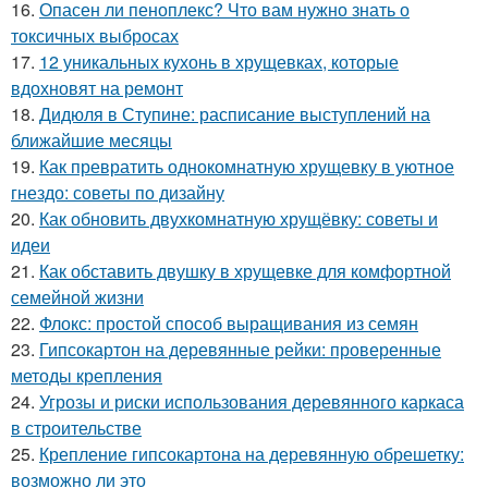
16.
Опасен ли пеноплекс? Что вам нужно знать о
токсичных выбросах
17.
12 уникальных кухонь в хрущевках, которые
вдохновят на ремонт
18.
Дидюля в Ступине: расписание выступлений на
ближайшие месяцы
19.
Как превратить однокомнатную хрущевку в уютное
гнездо: советы по дизайну
20.
Как обновить двухкомнатную хрущёвку: советы и
идеи
21.
Как обставить двушку в хрущевке для комфортной
семейной жизни
22.
Флокс: простой способ выращивания из семян
23.
Гипсокартон на деревянные рейки: проверенные
методы крепления
24.
Угрозы и риски использования деревянного каркаса
в строительстве
25.
Крепление гипсокартона на деревянную обрешетку:
возможно ли это