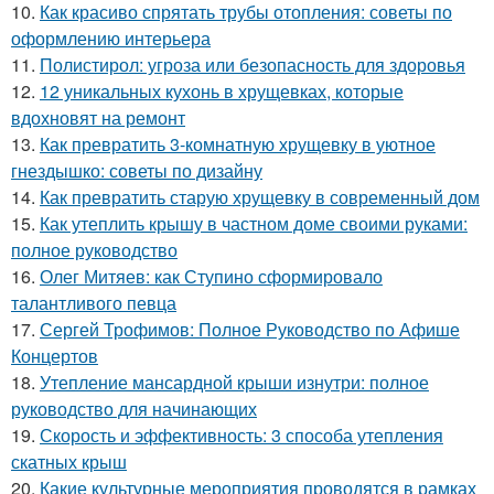
10.
Как красиво спрятать трубы отопления: советы по
оформлению интерьера
11.
Полистирол: угроза или безопасность для здоровья
12.
12 уникальных кухонь в хрущевках, которые
вдохновят на ремонт
13.
Как превратить 3-комнатную хрущевку в уютное
гнездышко: советы по дизайну
14.
Как превратить старую хрущевку в современный дом
15.
Как утеплить крышу в частном доме своими руками:
полное руководство
16.
Олег Митяев: как Ступино сформировало
талантливого певца
17.
Сергей Трофимов: Полное Руководство по Афише
Концертов
18.
Утепление мансардной крыши изнутри: полное
руководство для начинающих
19.
Скорость и эффективность: 3 способа утепления
скатных крыш
20.
Какие культурные мероприятия проводятся в рамках