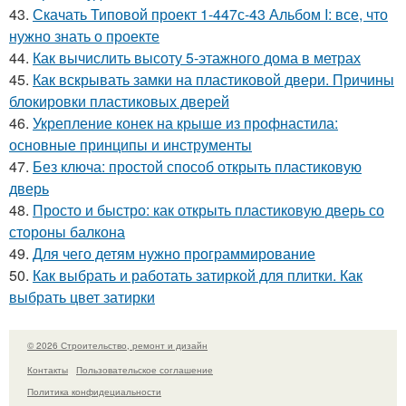
43.
Скачать Типовой проект 1-447с-43 Альбом I: все, что
нужно знать о проекте
44.
Как вычислить высоту 5-этажного дома в метрах
45.
Как вскрывать замки на пластиковой двери. Причины
блокировки пластиковых дверей
46.
Укрепление конек на крыше из профнастила:
основные принципы и инструменты
47.
Без ключа: простой способ открыть пластиковую
дверь
48.
Просто и быстро: как открыть пластиковую дверь со
стороны балкона
49.
Для чего детям нужно программирование
50.
Как выбрать и работать затиркой для плитки. Как
выбрать цвет затирки
© 2026 Строительство, ремонт и дизайн
Контакты
Пользовательское соглашение
Политика конфидециальности