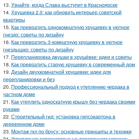
13.
Узнайте, когда Слава выступит в Красноярске
14.
Хрущевка 2.0: как обновить интерьер советской
квартиры
15.
Как превратить однокомнатную хрущевку в уютное
гнездо: советы по дизайну
16.
Как превратить 3-комнатную хрущевку в уютное
гнездышко: советы по дизайну
17.
Перепланировка двушки в хрущёвке: идеи и советы
18.
Как превратить старую хрущевку в современный дом
19.
Дизайн двухкомнатной хрущевки: идеи для
перепланировки и без
20.
Профессиональный подход к утеплению чердака в
частном доме
21.
Как утеплить односкатную крышу без чердака своими
руками
22.
Строительный гид: установка гипсокартона в
деревянном доме
23.
Монтаж гкл по брусу: основные принципы и техники
24.
Укрепление гипсокартона на деревянном каркасе: