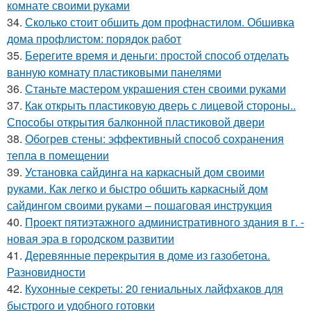
комнате своими руками
34.
Сколько стоит обшить дом профнастилом. Обшивка
дома профлистом: порядок работ
35.
Берегите время и деньги: простой способ отделать
ванную комнату пластиковыми панелями
36.
Станьте мастером украшения стен своими руками
37.
Как открыть пластиковую дверь с лицевой стороны..
Способы открытия балконной пластиковой двери
38.
Обогрев стены: эффективный способ сохранения
тепла в помещении
39.
Установка сайдинга на каркасный дом своими
руками. Как легко и быстро обшить каркасный дом
сайдингом своими руками – пошаговая инструкция
40.
Проект пятиэтажного административного здания в г. -
новая эра в городском развитии
41.
Деревянные перекрытия в доме из газобетона.
Разновидности
42.
Кухонные секреты: 20 гениальных лайфхаков для
быстрого и удобного готовки