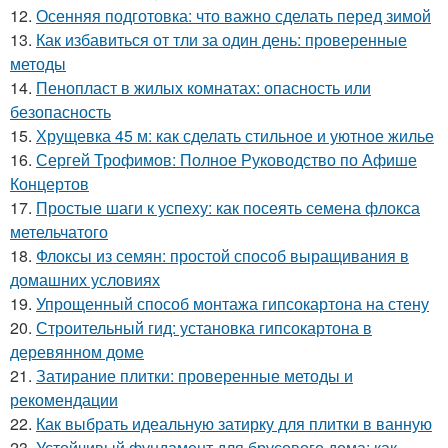
12.
Осенняя подготовка: что важно сделать перед зимой
13.
Как избавиться от тли за один день: проверенные
методы
14.
Пенопласт в жилых комнатах: опасность или
безопасность
15.
Хрущевка 45 м: как сделать стильное и уютное жилье
16.
Сергей Трофимов: Полное Руководство по Афише
Концертов
17.
Простые шаги к успеху: как посеять семена флокса
метельчатого
18.
Флоксы из семян: простой способ выращивания в
домашних условиях
19.
Упрощенный способ монтажа гипсокартона на стену
20.
Строительный гид: установка гипсокартона в
деревянном доме
21.
Затирание плитки: проверенные методы и
рекомендации
22.
Как выбрать идеальную затирку для плитки в ванную
23.
Устойчивый фундамент для брусового дома: как