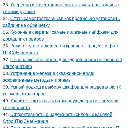
33.
Уверенно и качественно: монтаж металлосайдинга
своими руками
34.
Стать самостоятельным: как правильно установить
сайдинг на обрешетку
35.
Кухонные секреты: самые полезные лайфхаки для
домашних поваров
36.
Ремонт туалета дешево и красиво. Процесс и фото
ПОСЛЕ ремонта
37.
Пеноплекс: опасность для здоровья или безопасная
альтернатива
38.
Устранение железа в скважинной воде:
эффективные методы и приемы
39.
Умный подход к выбору шкафов для раздевалок: 10
ключевых факторов
40.
Узнайте, как открыть балконную дверь без помощи
специалиста
41.
Эффективность и надежность силовых кабелей
СтройТехСнабжения
42.
Планировка квартиры 3-комнатной с размерами. П