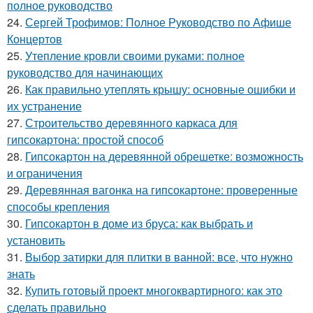
полное руководство
24.
Сергей Трофимов: Полное Руководство по Афише
Концертов
25.
Утепление кровли своими руками: полное
руководство для начинающих
26.
Как правильно утеплять крышу: основные ошибки и
их устранение
27.
Строительство деревянного каркаса для
гипсокартона: простой способ
28.
Гипсокартон на деревянной обрешетке: возможность
и ограничения
29.
Деревянная вагонка на гипсокартоне: проверенные
способы крепления
30.
Гипсокартон в доме из бруса: как выбрать и
установить
31.
Выбор затирки для плитки в ванной: все, что нужно
знать
32.
Купить готовый проект многоквартирного: как это
сделать правильно