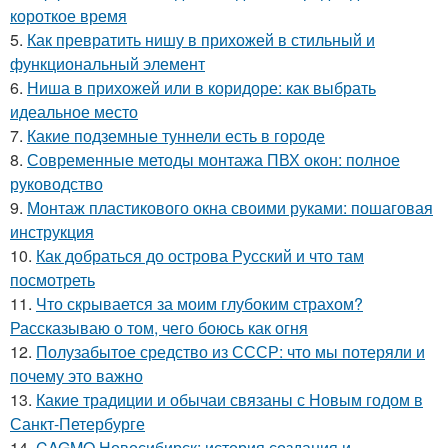
короткое время
5.
Как превратить нишу в прихожей в стильный и
функциональный элемент
6.
Ниша в прихожей или в коридоре: как выбрать
идеальное место
7.
Какие подземные туннели есть в городе
8.
Современные методы монтажа ПВХ окон: полное
руководство
9.
Монтаж пластикового окна своими руками: пошаговая
инструкция
10.
Как добраться до острова Русский и что там
посмотреть
11.
Что скрывается за моим глубоким страхом?
Рассказываю о том, чего боюсь как огня
12.
Полузабытое средство из СССР: что мы потеряли и
почему это важно
13.
Какие традиции и обычаи связаны с Новым годом в
Санкт-Петербурге
14.
CAGMO Новосибирск: история создания и